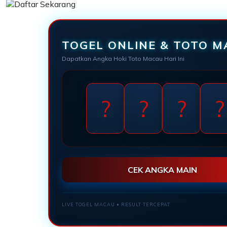
TOGEL ONLINE & TOTO 
Dapatkan Angka Hoki Toto Macau Hari Ini
?
?
?
?
CEK ANGKA MAIN
LIVE TOGEL MACAU • RESULT TERCEPAT