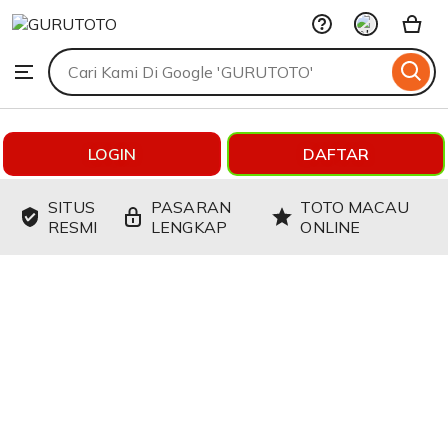
GURUTOTO
Skip
to
Search
Browse
ontent
for
items
or
shops
LOGIN
DAFTAR
SITUS
PASARAN
TOTO MACAU
RESMI
LENGKAP
ONLINE