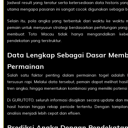
Jadwal result yang teratur serta ketersediaan data historis ya
utama mengapa pasaran ini sangat cocok digunakan sebagai ba
Selain itu, pola angka yang terbentuk dari waktu ke waktu 
pemain untuk menyusun strategi berdasarkan perhitungan yang 
membuat Toto Macau tidak hanya mengandalkan keberu
pendekatan yang terstruktur.
Data Lengkap Sebagai Dasar Memb
Permainan
Salah satu faktor penting dalam permainan togel adalah 
tersusun rapi. Melalui data tersebut, pemain dapat melihat hasi
tren angka, hingga menentukan kombinasi yang memiliki potensi 
Di GURUTOTO, seluruh informasi disajikan secara update dan m
hasil harian hingga rekap periode tertentu. Dengan tampilan
analisis menjadi lebih cepat dan efisien.
Prediksi Angka Dengan Pendekatan 