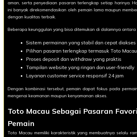
aman, serta penyediaan pasaran terlengkap setiap harinya. Ha
ini banyak direkomendasikan oleh pemain lama maupun member
dengan kualitas terbaik.
Beberapa keunggulan yang bisa ditemukan di dalamnya antara l
Sistem permainan yang stabil dan cepat diakses
Pilihan pasaran terlengkap termasuk Toto Macau
Proses deposit dan withdraw yang praktis
Tampilan website yang ringan dan user-friendly
Layanan customer service responsif 24 jam
Dengan kombinasi tersebut, pemain dapat fokus pada permain
mengenai keamanan maupun kenyamanan akses.
Toto Macau Sebagai Pasaran Favor
Pemain
Toto Macau memiliki karakteristik yang membuatnya selalu ram