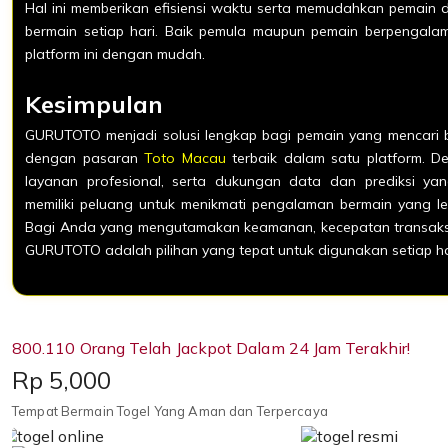
Hal ini memberikan efisiensi waktu serta memudahkan pemain d
bermain setiap hari. Baik pemula maupun pemain berpenga
platform ini dengan mudah.
Kesimpulan
GURUTOTO menjadi solusi lengkap bagi pemain yang mencari b
dengan pasaran
Toto Macau
terbaik dalam satu platform. De
layanan profesional, serta dukungan data dan prediksi yan
memiliki peluang untuk menikmati pengalaman bermain yang l
Bagi Anda yang mengutamakan keamanan, kecepatan transaks
GURUTOTO adalah pilihan yang tepat untuk digunakan setiap ha
800.110 Orang Telah Jackpot Dalam 24 Jam Terakhir!
Price:
Rp 5,000
Tempat Bermain Togel Yang Aman dan Terpercaya