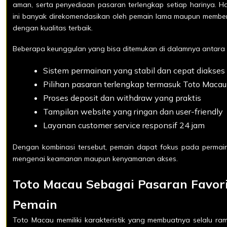
aman, serta penyediaan pasaran terlengkap setiap harinya. Ha
ini banyak direkomendasikan oleh pemain lama maupun member
dengan kualitas terbaik.
Beberapa keunggulan yang bisa ditemukan di dalamnya antara l
Sistem permainan yang stabil dan cepat diakses
Pilihan pasaran terlengkap termasuk Toto Macau
Proses deposit dan withdraw yang praktis
Tampilan website yang ringan dan user-friendly
Layanan customer service responsif 24 jam
Dengan kombinasi tersebut, pemain dapat fokus pada permain
mengenai keamanan maupun kenyamanan akses.
Toto Macau Sebagai Pasaran Favor
Pemain
Toto Macau memiliki karakteristik yang membuatnya selalu ram