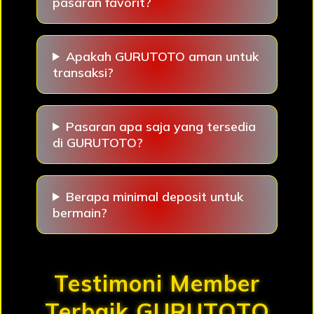
pasaran favorit?
Apakah GURUTOTO aman untuk
transaksi?
Pasaran apa saja yang tersedia
di GURUTOTO?
Berapa minimal deposit untuk
bermain?
Testimoni Member
Terbaik GURUTOTO