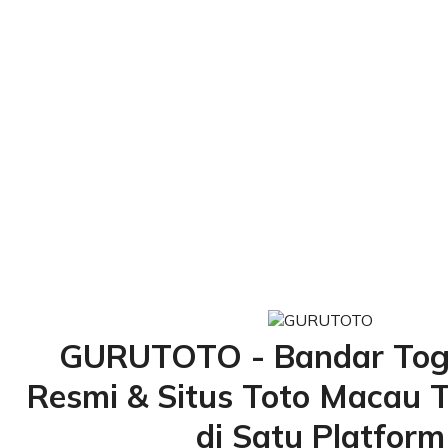
GURUTOTO - Bandar Toge
Resmi & Situs Toto Macau 
di Satu Platform