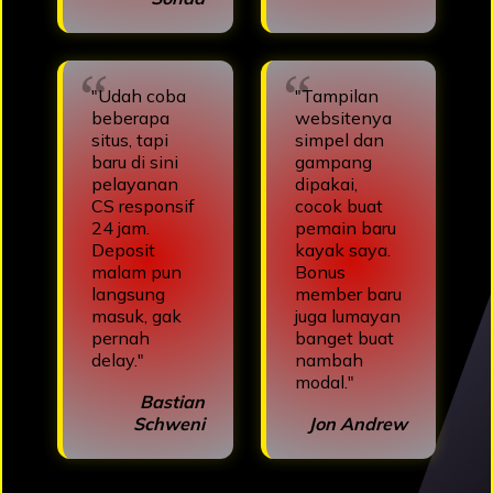
"Udah coba
"Tampilan
beberapa
websitenya
situs, tapi
simpel dan
baru di sini
gampang
pelayanan
dipakai,
CS responsif
cocok buat
24 jam.
pemain baru
Deposit
kayak saya.
malam pun
Bonus
langsung
member baru
masuk, gak
juga lumayan
pernah
banget buat
delay."
nambah
modal."
Bastian
Schweni
Jon Andrew