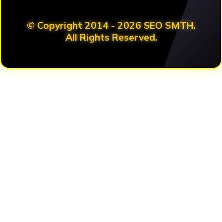
© Copyright 2014 - 2026 SEO SMTH.
All Rights Reserved.