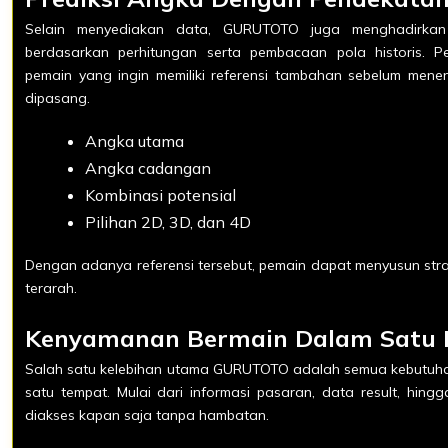
Selain menyediakan data, GURUTOTO juga menghadirkan 
berdasarkan perhitungan serta pembacaan pola historis. 
pemain yang ingin memiliki referensi tambahan sebelum men
dipasang.
Angka utama
Angka cadangan
Kombinasi potensial
Pilihan 2D, 3D, dan 4D
Dengan adanya referensi tersebut, pemain dapat menyusun stra
terarah.
Kenyamanan Bermain Dalam Satu 
Salah satu kelebihan utama GURUTOTO adalah semua kebutuha
satu tempat. Mulai dari informasi pasaran, data result, hin
diakses kapan saja tanpa hambatan.