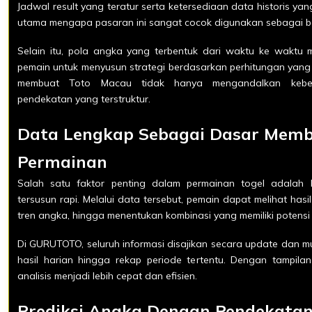
Jadwal result yang teratur serta ketersediaan data historis ya
utama mengapa pasaran ini sangat cocok digunakan sebagai ba
Selain itu, pola angka yang terbentuk dari waktu ke waktu 
pemain untuk menyusun strategi berdasarkan perhitungan yang 
membuat Toto Macau tidak hanya mengandalkan keberu
pendekatan yang terstruktur.
Data Lengkap Sebagai Dasar Memb
Permainan
Salah satu faktor penting dalam permainan togel adalah 
tersusun rapi. Melalui data tersebut, pemain dapat melihat hasi
tren angka, hingga menentukan kombinasi yang memiliki potensi 
Di GURUTOTO, seluruh informasi disajikan secara update dan m
hasil harian hingga rekap periode tertentu. Dengan tampilan
analisis menjadi lebih cepat dan efisien.
Prediksi Angka Dengan Pendekatan 