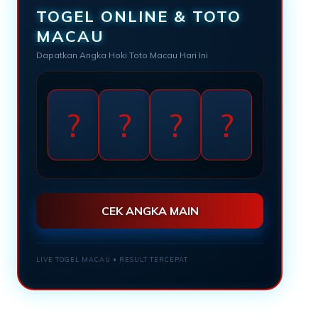
TOGEL ONLINE & TOTO
MACAU
Dapatkan Angka Hoki Toto Macau Hari Ini
?
?
?
?
CEK ANGKA MAIN
LIVE TOGEL MACAU • RESULT TERCEPAT