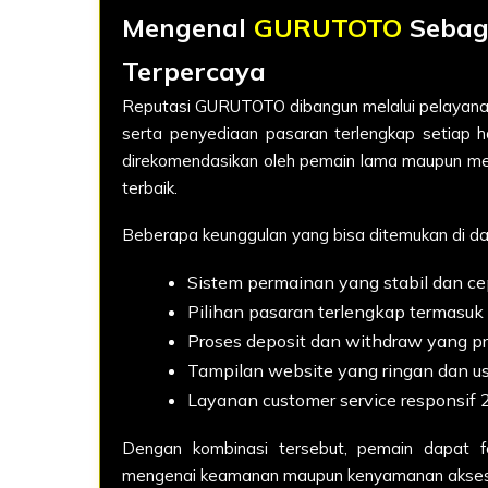
Mengenal
GURUTOTO
Sebaga
Terpercaya
Reputasi GURUTOTO dibangun melalui pelayanan
serta penyediaan pasaran terlengkap setiap ha
direkomendasikan oleh pemain lama maupun mem
terbaik.
Beberapa keunggulan yang bisa ditemukan di dal
Sistem permainan yang stabil dan ce
Pilihan pasaran terlengkap termasuk
Proses deposit dan withdraw yang pr
Tampilan website yang ringan dan us
Layanan customer service responsif 
Dengan kombinasi tersebut, pemain dapat f
mengenai keamanan maupun kenyamanan akses