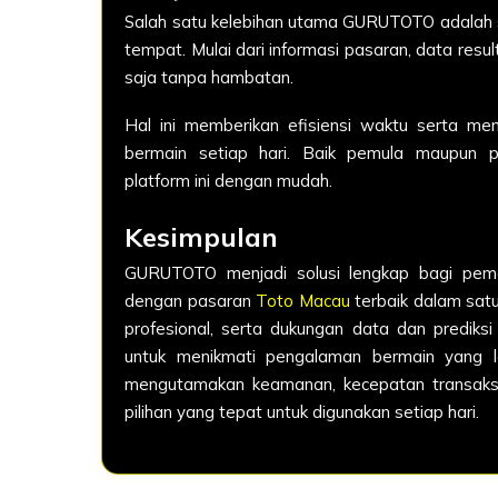
Salah satu kelebihan utama GURUTOTO adalah 
tempat. Mulai dari informasi pasaran, data res
saja tanpa hambatan.
Hal ini memberikan efisiensi waktu serta m
bermain setiap hari. Baik pemula maupun
platform ini dengan mudah.
Kesimpulan
GURUTOTO menjadi solusi lengkap bagi pema
dengan pasaran
Toto Macau
terbaik dalam satu
profesional, serta dukungan data dan prediksi
untuk menikmati pengalaman bermain yang 
mengutamakan keamanan, kecepatan transak
pilihan yang tepat untuk digunakan setiap hari.