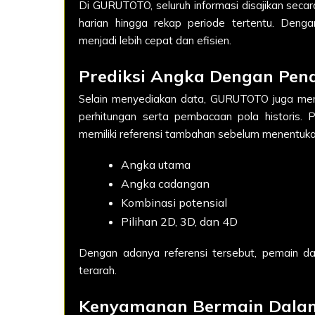
Di GURUTOTO, seluruh informasi disajikan secar
harian hingga rekap periode tertentu. Denga
menjadi lebih cepat dan efisien.
Prediksi Angka Dengan Pend
Selain menyediakan data, GURUTOTO juga meng
perhitungan serta pembacaan pola historis.
memiliki referensi tambahan sebelum menentuk
Angka utama
Angka cadangan
Kombinasi potensial
Pilihan 2D, 3D, dan 4D
Dengan adanya referensi tersebut, pemain da
terarah.
Kenyamanan Bermain Dalam