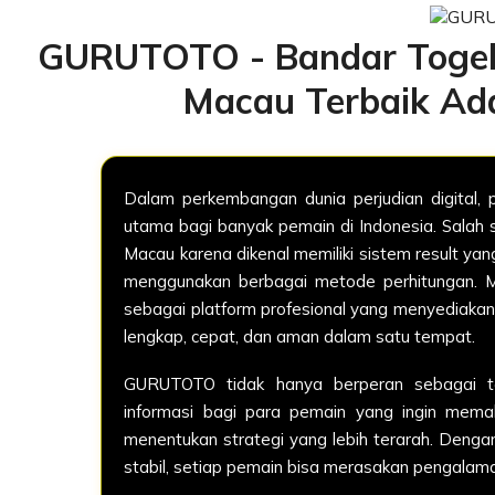
GURUTOTO - Bandar Togel 
Macau Terbaik Ada
Dalam perkembangan dunia perjudian digital,
utama bagi banyak pemain di Indonesia. Salah 
Macau karena dikenal memiliki sistem result yan
menggunakan berbagai metode perhitungan. M
sebagai platform profesional yang menyediakan
lengkap, cepat, dan aman dalam satu tempat.
GURUTOTO tidak hanya berperan sebagai te
informasi bagi para pemain yang ingin mem
menentukan strategi yang lebih terarah. Deng
stabil, setiap pemain bisa merasakan pengalam