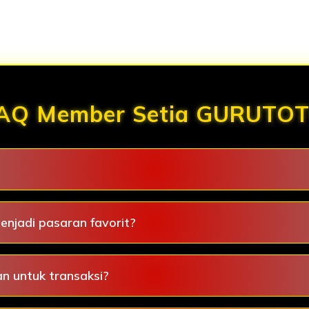
AQ Member Setia GURUTO
jadi pasaran favorit?
untuk transaksi?