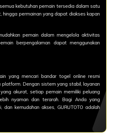
semua kebutuhan pemain tersedia dalam satu
ult, hingga permainan yang dapat diakses kapan
emudahkan pemain dalam mengelola aktivitas
 pemain berpengalaman dapat menggunakan
in yang mencari bandar togel online resmi
 platform. Dengan sistem yang stabil, layanan
 yang akurat, setiap pemain memiliki peluang
lebih nyaman dan terarah. Bagi Anda yang
si, dan kemudahan akses, GURUTOTO adalah