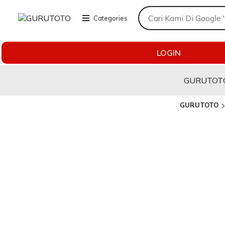
Skip
Search
to
GURUTOTO
Categories
for
Content
items
or
shops
LOGIN
GURUTOT
GURUTOTO