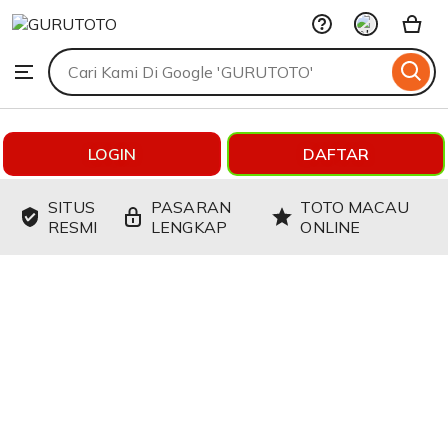
GURUTOTO
Skip
to
Search
Browse
ontent
for
items
or
shops
LOGIN
DAFTAR
SITUS
PASARAN
TOTO MACAU
RESMI
LENGKAP
ONLINE