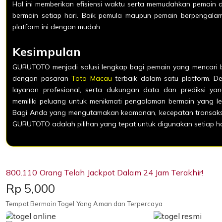
Hal ini memberikan efisiensi waktu serta memudahkan pemain d
bermain setiap hari. Baik pemula maupun pemain berpenga
platform ini dengan mudah.
Kesimpulan
GURUTOTO menjadi solusi lengkap bagi pemain yang mencari b
dengan pasaran
Toto Macau
terbaik dalam satu platform. De
layanan profesional, serta dukungan data dan prediksi yan
memiliki peluang untuk menikmati pengalaman bermain yang l
Bagi Anda yang mengutamakan keamanan, kecepatan transaks
GURUTOTO adalah pilihan yang tepat untuk digunakan setiap ha
800.110 Orang Telah Jackpot Dalam 24 Jam Terakhir!
Price:
Rp 5,000
Tempat Bermain Togel Yang Aman dan Terpercaya