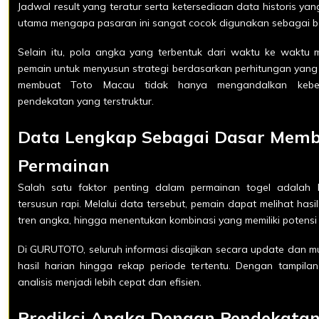
Jadwal result yang teratur serta ketersediaan data historis ya
utama mengapa pasaran ini sangat cocok digunakan sebagai ba
Selain itu, pola angka yang terbentuk dari waktu ke waktu 
pemain untuk menyusun strategi berdasarkan perhitungan yang 
membuat Toto Macau tidak hanya mengandalkan keberu
pendekatan yang terstruktur.
Data Lengkap Sebagai Dasar Memb
Permainan
Salah satu faktor penting dalam permainan togel adalah 
tersusun rapi. Melalui data tersebut, pemain dapat melihat hasi
tren angka, hingga menentukan kombinasi yang memiliki potensi 
Di GURUTOTO, seluruh informasi disajikan secara update dan m
hasil harian hingga rekap periode tertentu. Dengan tampilan
analisis menjadi lebih cepat dan efisien.
Prediksi Angka Dengan Pendekatan 