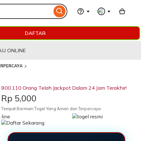
DAFTAR
AU ONLINE
ERPERCAYA
800.110 Orang Telah Jackpot Dalam 24 Jam Terakhir!
Price:
Rp 5,000
Tempat Bermain Togel Yang Aman dan Terpercaya