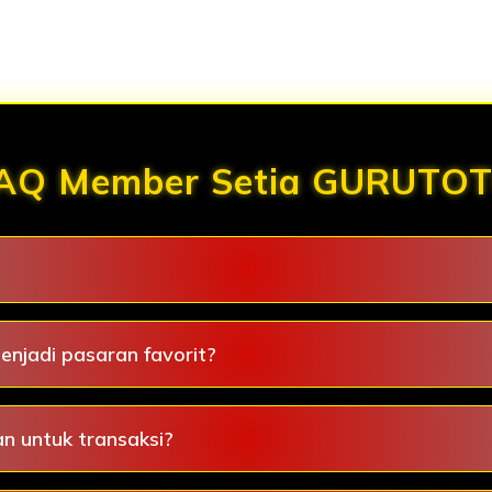
AQ Member Setia GURUTO
jadi pasaran favorit?
untuk transaksi?