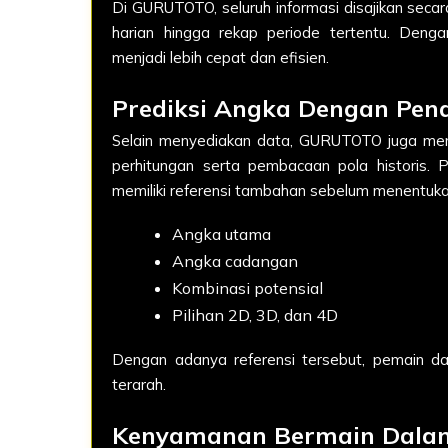
Di GURUTOTO, seluruh informasi disajikan secar
harian hingga rekap periode tertentu. Denga
menjadi lebih cepat dan efisien.
Prediksi Angka Dengan Pend
Selain menyediakan data, GURUTOTO juga meng
perhitungan serta pembacaan pola historis.
memiliki referensi tambahan sebelum menentuk
Angka utama
Angka cadangan
Kombinasi potensial
Pilihan 2D, 3D, dan 4D
Dengan adanya referensi tersebut, pemain da
terarah.
Kenyamanan Bermain Dalam