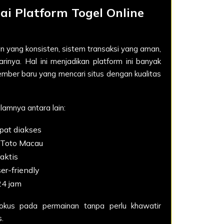
i Platform Togel Online
 yang konsisten, sistem transaksi yang aman,
rinya. Hal ini menjadikan platform ini banyak
ber baru yang mencari situs dengan kualitas
amnya antara lain:
pat diakses
 Toto Macau
aktis
er-friendly
24 jam
okus pada permainan tanpa perlu khawatir
.