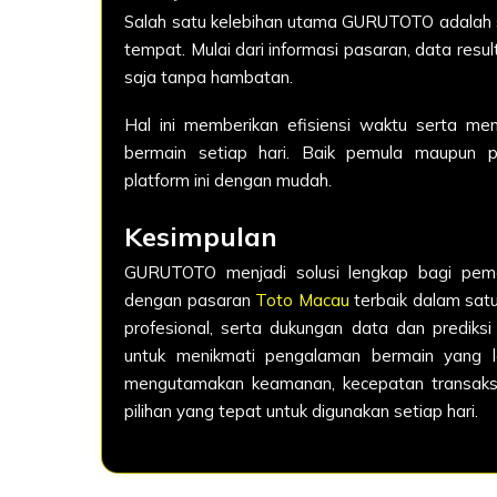
Salah satu kelebihan utama GURUTOTO adalah 
tempat. Mulai dari informasi pasaran, data res
saja tanpa hambatan.
Hal ini memberikan efisiensi waktu serta m
bermain setiap hari. Baik pemula maupun
platform ini dengan mudah.
Kesimpulan
GURUTOTO menjadi solusi lengkap bagi pema
dengan pasaran
Toto Macau
terbaik dalam satu
profesional, serta dukungan data dan prediksi
untuk menikmati pengalaman bermain yang 
mengutamakan keamanan, kecepatan transak
pilihan yang tepat untuk digunakan setiap hari.