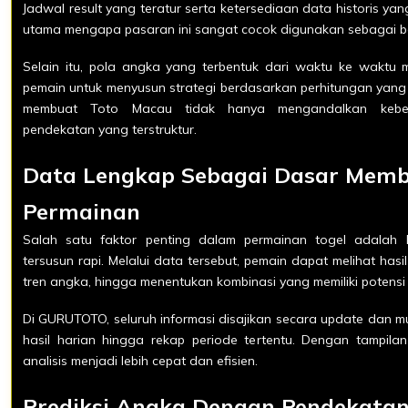
Jadwal result yang teratur serta ketersediaan data historis ya
utama mengapa pasaran ini sangat cocok digunakan sebagai ba
Selain itu, pola angka yang terbentuk dari waktu ke waktu 
pemain untuk menyusun strategi berdasarkan perhitungan yang 
membuat Toto Macau tidak hanya mengandalkan keberu
pendekatan yang terstruktur.
Data Lengkap Sebagai Dasar Memb
Permainan
Salah satu faktor penting dalam permainan togel adalah 
tersusun rapi. Melalui data tersebut, pemain dapat melihat hasi
tren angka, hingga menentukan kombinasi yang memiliki potensi 
Di GURUTOTO, seluruh informasi disajikan secara update dan m
hasil harian hingga rekap periode tertentu. Dengan tampilan
analisis menjadi lebih cepat dan efisien.
Prediksi Angka Dengan Pendekatan 