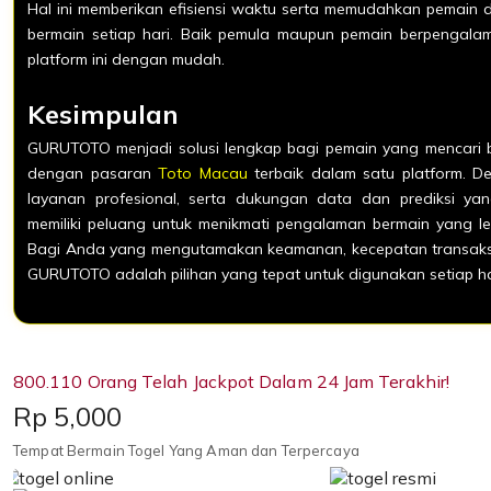
Hal ini memberikan efisiensi waktu serta memudahkan pemain d
bermain setiap hari. Baik pemula maupun pemain berpenga
platform ini dengan mudah.
Kesimpulan
GURUTOTO menjadi solusi lengkap bagi pemain yang mencari b
dengan pasaran
Toto Macau
terbaik dalam satu platform. De
layanan profesional, serta dukungan data dan prediksi yan
memiliki peluang untuk menikmati pengalaman bermain yang l
Bagi Anda yang mengutamakan keamanan, kecepatan transaks
GURUTOTO adalah pilihan yang tepat untuk digunakan setiap ha
800.110 Orang Telah Jackpot Dalam 24 Jam Terakhir!
Price:
Rp 5,000
Tempat Bermain Togel Yang Aman dan Terpercaya