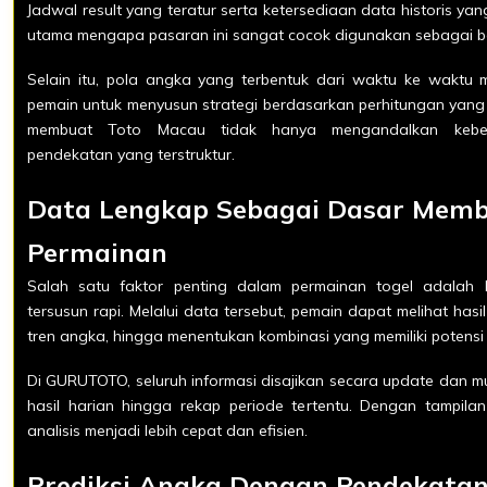
Jadwal result yang teratur serta ketersediaan data historis ya
utama mengapa pasaran ini sangat cocok digunakan sebagai ba
Selain itu, pola angka yang terbentuk dari waktu ke waktu 
pemain untuk menyusun strategi berdasarkan perhitungan yang 
membuat Toto Macau tidak hanya mengandalkan keberu
pendekatan yang terstruktur.
Data Lengkap Sebagai Dasar Memb
Permainan
Salah satu faktor penting dalam permainan togel adalah 
tersusun rapi. Melalui data tersebut, pemain dapat melihat hasi
tren angka, hingga menentukan kombinasi yang memiliki potensi 
Di GURUTOTO, seluruh informasi disajikan secara update dan m
hasil harian hingga rekap periode tertentu. Dengan tampilan
analisis menjadi lebih cepat dan efisien.
Prediksi Angka Dengan Pendekatan 