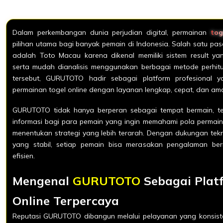
Dalam perkembangan dunia perjudian digital, permainan
tog
pilihan utama bagi banyak pemain di Indonesia. Salah satu pas
adalah Toto Macau karena dikenal memiliki sistem result yan
serta mudah dianalisis menggunakan berbagai metode perhitu
tersebut, GURUTOTO hadir sebagai platform profesional 
permainan togel online dengan layanan lengkap, cepat, dan am
GURUTOTO tidak hanya berperan sebagai tempat bermain, te
informasi bagi para pemain yang ingin memahami pola permai
menentukan strategi yang lebih terarah. Dengan dukungan tek
yang stabil, setiap pemain bisa merasakan pengalaman b
efisien.
Mengenal
GURUTOTO
Sebagai Plat
Online Terpercaya
Reputasi GURUTOTO dibangun melalui pelayanan yang konsiste