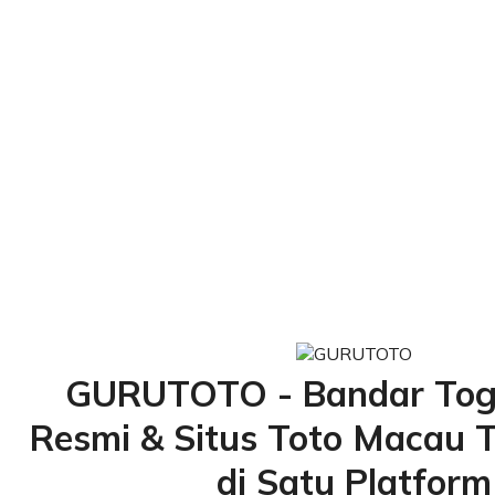
GURUTOTO - Bandar Toge
Resmi & Situs Toto Macau 
di Satu Platform