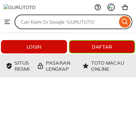
GURUTOTO
Skip
to
Search
Browse
ontent
for
items
or
shops
LOGIN
DAFTAR
SITUS
PASARAN
TOTO MACAU
RESMI
LENGKAP
ONLINE