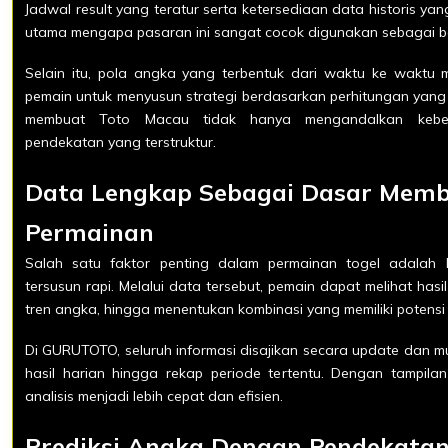
Jadwal result yang teratur serta ketersediaan data historis ya
utama mengapa pasaran ini sangat cocok digunakan sebagai ba
Selain itu, pola angka yang terbentuk dari waktu ke waktu 
pemain untuk menyusun strategi berdasarkan perhitungan yang 
membuat Toto Macau tidak hanya mengandalkan keberu
pendekatan yang terstruktur.
Data Lengkap Sebagai Dasar Memb
Permainan
Salah satu faktor penting dalam permainan togel adalah 
tersusun rapi. Melalui data tersebut, pemain dapat melihat hasi
tren angka, hingga menentukan kombinasi yang memiliki potensi 
Di GURUTOTO, seluruh informasi disajikan secara update dan m
hasil harian hingga rekap periode tertentu. Dengan tampilan
analisis menjadi lebih cepat dan efisien.
Prediksi Angka Dengan Pendekatan 