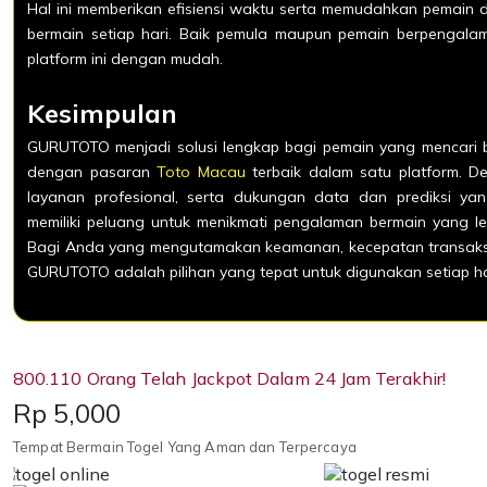
Hal ini memberikan efisiensi waktu serta memudahkan pemain d
bermain setiap hari. Baik pemula maupun pemain berpenga
platform ini dengan mudah.
Kesimpulan
GURUTOTO menjadi solusi lengkap bagi pemain yang mencari b
dengan pasaran
Toto Macau
terbaik dalam satu platform. De
layanan profesional, serta dukungan data dan prediksi yan
memiliki peluang untuk menikmati pengalaman bermain yang l
Bagi Anda yang mengutamakan keamanan, kecepatan transaks
GURUTOTO adalah pilihan yang tepat untuk digunakan setiap ha
800.110 Orang Telah Jackpot Dalam 24 Jam Terakhir!
Price:
Rp 5,000
Tempat Bermain Togel Yang Aman dan Terpercaya