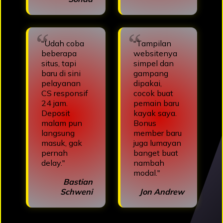
"Udah coba
"Tampilan
beberapa
websitenya
situs, tapi
simpel dan
baru di sini
gampang
pelayanan
dipakai,
CS responsif
cocok buat
24 jam.
pemain baru
Deposit
kayak saya.
malam pun
Bonus
langsung
member baru
masuk, gak
juga lumayan
pernah
banget buat
delay."
nambah
modal."
Bastian
Schweni
Jon Andrew