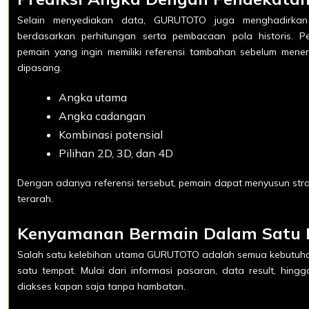
Selain menyediakan data, GURUTOTO juga menghadirkan 
berdasarkan perhitungan serta pembacaan pola historis. 
pemain yang ingin memiliki referensi tambahan sebelum men
dipasang.
Angka utama
Angka cadangan
Kombinasi potensial
Pilihan 2D, 3D, dan 4D
Dengan adanya referensi tersebut, pemain dapat menyusun stra
terarah.
Kenyamanan Bermain Dalam Satu 
Salah satu kelebihan utama GURUTOTO adalah semua kebutuha
satu tempat. Mulai dari informasi pasaran, data result, hin
diakses kapan saja tanpa hambatan.