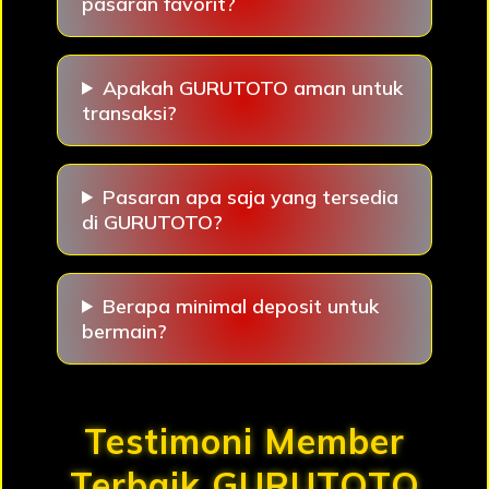
pasaran favorit?
Apakah GURUTOTO aman untuk
transaksi?
Pasaran apa saja yang tersedia
di GURUTOTO?
Berapa minimal deposit untuk
bermain?
Testimoni Member
Terbaik GURUTOTO