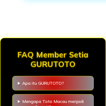
Loading...
FAQ Member Setia
GURUTOTO
Apa itu GURUTOTO?
Mengapa Toto Macau menjadi