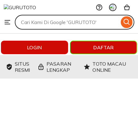
GURUTOTO
Skip
to
Search
Browse
ontent
for
items
or
shops
LOGIN
DAFTAR
SITUS
PASARAN
TOTO MACAU
RESMI
LENGKAP
ONLINE