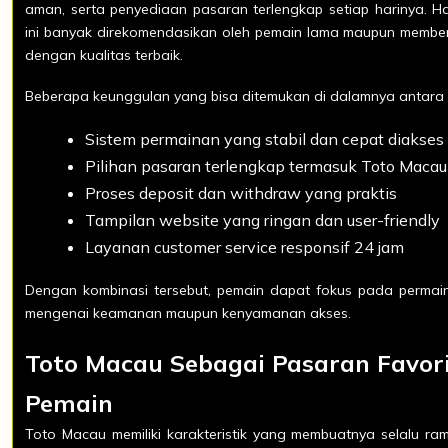
aman, serta penyediaan pasaran terlengkap setiap harinya. Ha
ini banyak direkomendasikan oleh pemain lama maupun member
dengan kualitas terbaik.
Beberapa keunggulan yang bisa ditemukan di dalamnya antara l
Sistem permainan yang stabil dan cepat diakses
Pilihan pasaran terlengkap termasuk Toto Macau
Proses deposit dan withdraw yang praktis
Tampilan website yang ringan dan user-friendly
Layanan customer service responsif 24 jam
Dengan kombinasi tersebut, pemain dapat fokus pada permain
mengenai keamanan maupun kenyamanan akses.
Toto Macau Sebagai Pasaran Favor
Pemain
Toto Macau memiliki karakteristik yang membuatnya selalu ram