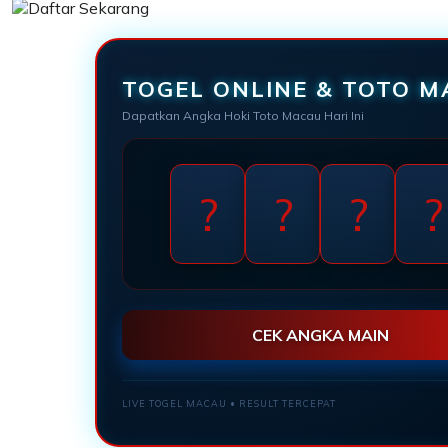
TOGEL ONLINE & TOTO 
Dapatkan Angka Hoki Toto Macau Hari Ini
?
?
?
?
CEK ANGKA MAIN
LIVE TOGEL MACAU • RESULT TERCEPAT