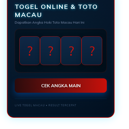
TOGEL ONLINE & TOTO
MACAU
Dapatkan Angka Hoki Toto Macau Hari Ini
?
?
?
?
CEK ANGKA MAIN
LIVE TOGEL MACAU • RESULT TERCEPAT