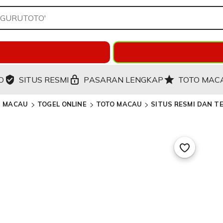
O
SITUS RESMI
PASARAN LENGKAP
TOTO MAC
MACAU
TOGEL ONLINE
TOTO MACAU
SITUS RESMI DAN T