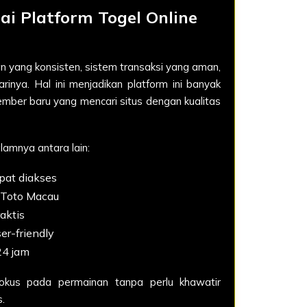
i Platform Togel Online
 yang konsisten, sistem transaksi yang aman,
rinya. Hal ini menjadikan platform ini banyak
ber baru yang mencari situs dengan kualitas
amnya antara lain:
pat diakses
 Toto Macau
aktis
er-friendly
24 jam
okus pada permainan tanpa perlu khawatir
.