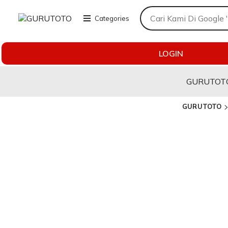
Skip
Search
to
GURUTOTO
Categories
for
Content
items
or
shops
LOGIN
GURUTOT
GURUTOTO