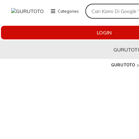
Skip
Search
to
GURUTOTO
Categories
for
Content
items
or
shops
LOGIN
GURUTOT
GURUTOTO