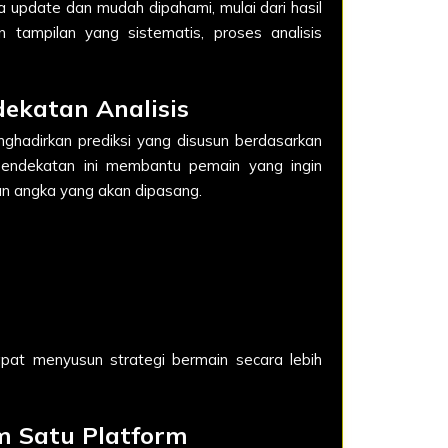
a update dan mudah dipahami, mulai dari hasil
n tampilan yang sistematis, proses analisis
ekatan Analisis
hadirkan prediksi yang disusun berdasarkan
 Pendekatan ini membantu pemain yang ingin
an angka yang akan dipasang.
pat menyusun strategi bermain secara lebih
 Satu Platform