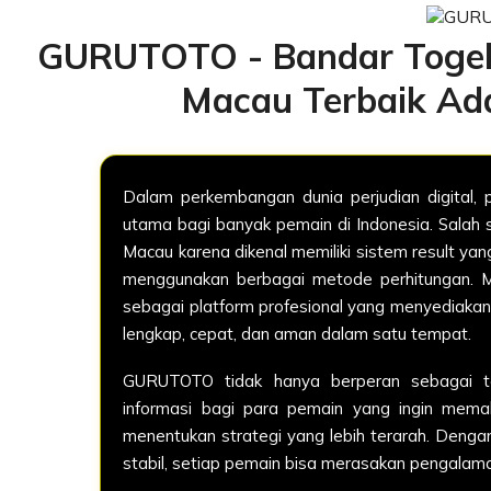
GURUTOTO - Bandar Togel 
Macau Terbaik Ada
Dalam perkembangan dunia perjudian digital,
utama bagi banyak pemain di Indonesia. Salah 
Macau karena dikenal memiliki sistem result yan
menggunakan berbagai metode perhitungan. M
sebagai platform profesional yang menyediakan
lengkap, cepat, dan aman dalam satu tempat.
GURUTOTO tidak hanya berperan sebagai te
informasi bagi para pemain yang ingin mem
menentukan strategi yang lebih terarah. Deng
stabil, setiap pemain bisa merasakan pengalam