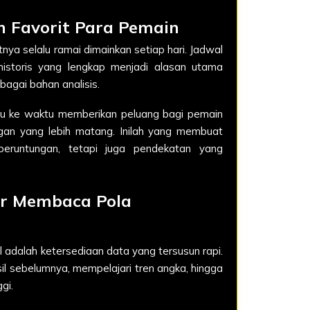
n Favorit Para Pemain
nya selalu ramai dimainkan setiap hari. Jadwal
 historis yang lengkap menjadi alasan utama
agai bahan analisis.
aktu ke waktu memberikan peluang bagi pemain
ngan yang lebih matang. Inilah yang membuat
eruntungan, tetapi juga pendekatan yang
ar Membaca Pola
l adalah ketersediaan data yang tersusun rapi.
sil sebelumnya, mempelajari tren angka, hingga
gi.