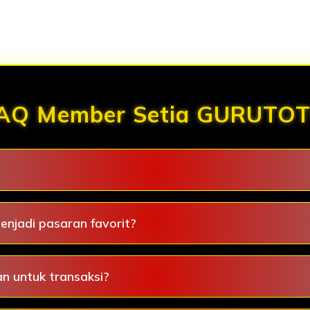
AQ Member Setia GURUTO
jadi pasaran favorit?
untuk transaksi?