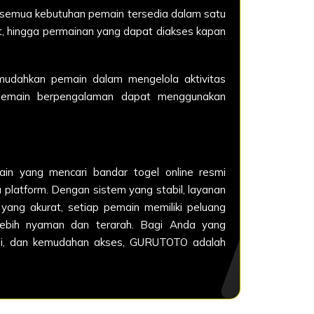
semua kebutuhan pemain tersedia dalam satu
ult, hingga permainan yang dapat diakses kapan
emudahkan pemain dalam mengelola aktivitas
 pemain berpengalaman dapat menggunakan
in yang mencari bandar togel online resmi
 platform. Dengan sistem yang stabil, layanan
 yang akurat, setiap pemain memiliki peluang
lebih nyaman dan terarah. Bagi Anda yang
si, dan kemudahan akses, GURUTOTO adalah