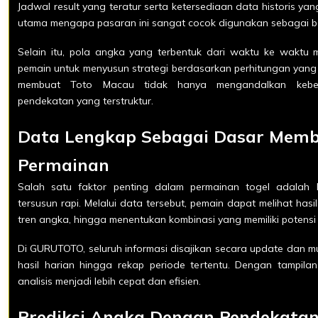
Jadwal result yang teratur serta ketersediaan data historis ya
utama mengapa pasaran ini sangat cocok digunakan sebagai ba
Selain itu, pola angka yang terbentuk dari waktu ke waktu 
pemain untuk menyusun strategi berdasarkan perhitungan yang 
membuat Toto Macau tidak hanya mengandalkan keberu
pendekatan yang terstruktur.
Data Lengkap Sebagai Dasar Memb
Permainan
Salah satu faktor penting dalam permainan togel adalah 
tersusun rapi. Melalui data tersebut, pemain dapat melihat hasi
tren angka, hingga menentukan kombinasi yang memiliki potensi 
Di GURUTOTO, seluruh informasi disajikan secara update dan m
hasil harian hingga rekap periode tertentu. Dengan tampilan
analisis menjadi lebih cepat dan efisien.
Prediksi Angka Dengan Pendekatan 