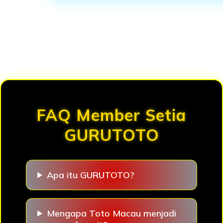
Loading...
FAQ Member Setia
GURUTOTO
Apa itu GURUTOTO?
Mengapa Toto Macau menjadi