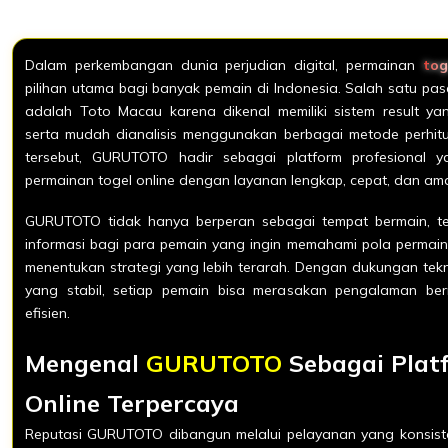
Dalam perkembangan dunia perjudian digital, permainan
tog
pilihan utama bagi banyak pemain di Indonesia. Salah satu pas
adalah Toto Macau karena dikenal memiliki sistem result yan
serta mudah dianalisis menggunakan berbagai metode perhitu
tersebut, GURUTOTO hadir sebagai platform profesional 
permainan togel online dengan layanan lengkap, cepat, dan am
GURUTOTO tidak hanya berperan sebagai tempat bermain, te
informasi bagi para pemain yang ingin memahami pola permai
menentukan strategi yang lebih terarah. Dengan dukungan tek
yang stabil, setiap pemain bisa merasakan pengalaman b
efisien.
Mengenal
GURUTOTO
Sebagai Plat
Online Terpercaya
Reputasi GURUTOTO dibangun melalui pelayanan yang konsiste