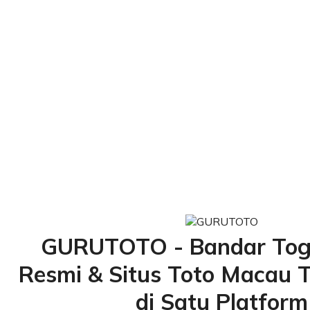
GURUTOTO - Bandar Toge
Resmi & Situs Toto Macau 
di Satu Platform