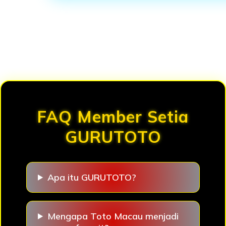
Loading...
FAQ Member Setia
GURUTOTO
Apa itu GURUTOTO?
Mengapa Toto Macau menjadi