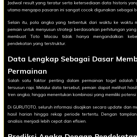
Jadwal result yang teratur serta ketersediaan data historis ya
utama mengapa pasaran ini sangat cocok digunakan sebagai ba
Selain itu, pola angka yang terbentuk dari waktu ke waktu 
pemain untuk menyusun strategi berdasarkan perhitungan yang 
membuat Toto Macau tidak hanya mengandalkan keberu
pendekatan yang terstruktur.
Data Lengkap Sebagai Dasar Memb
Permainan
Salah satu faktor penting dalam permainan togel adalah 
tersusun rapi. Melalui data tersebut, pemain dapat melihat hasi
tren angka, hingga menentukan kombinasi yang memiliki potensi 
Di GURUTOTO, seluruh informasi disajikan secara update dan m
hasil harian hingga rekap periode tertentu. Dengan tampilan
analisis menjadi lebih cepat dan efisien.
Prediksi Angka Dengan Pendekatan 