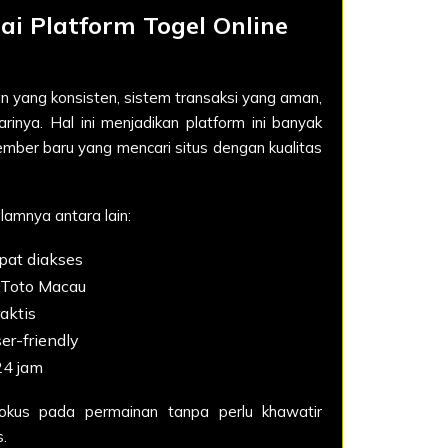
i Platform Togel Online
 yang konsisten, sistem transaksi yang aman,
rinya. Hal ini menjadikan platform ini banyak
ber baru yang mencari situs dengan kualitas
amnya antara lain:
pat diakses
 Toto Macau
aktis
er-friendly
24 jam
okus pada permainan tanpa perlu khawatir
.