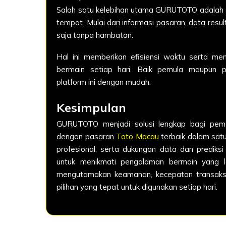
Salah satu kelebihan utama GURUTOTO adalah 
tempat. Mulai dari informasi pasaran, data res
saja tanpa hambatan.
Hal ini memberikan efisiensi waktu serta m
bermain setiap hari. Baik pemula maupun
platform ini dengan mudah.
Kesimpulan
GURUTOTO menjadi solusi lengkap bagi pema
dengan pasaran
Toto Macau
terbaik dalam satu
profesional, serta dukungan data dan prediksi
untuk menikmati pengalaman bermain yang 
mengutamakan keamanan, kecepatan transak
pilihan yang tepat untuk digunakan setiap hari.