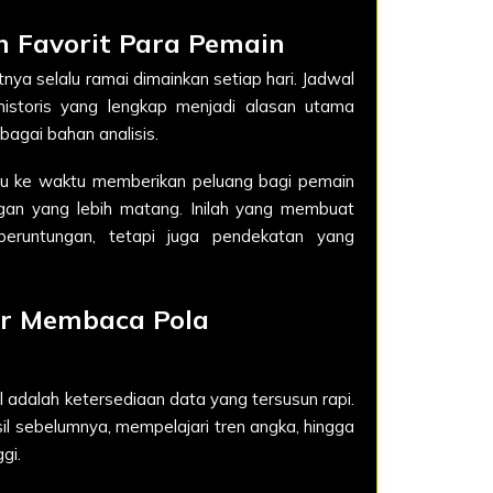
n Favorit Para Pemain
nya selalu ramai dimainkan setiap hari. Jadwal
 historis yang lengkap menjadi alasan utama
agai bahan analisis.
aktu ke waktu memberikan peluang bagi pemain
ngan yang lebih matang. Inilah yang membuat
eruntungan, tetapi juga pendekatan yang
ar Membaca Pola
l adalah ketersediaan data yang tersusun rapi.
sil sebelumnya, mempelajari tren angka, hingga
gi.