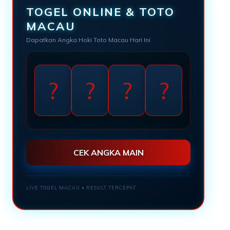
TOGEL ONLINE & TOTO
MACAU
Dapatkan Angka Hoki Toto Macau Hari Ini
?
?
?
?
CEK ANGKA MAIN
LIVE TOGEL MACAU • RESULT TERCEPAT