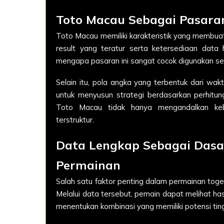
Toto Macau Sebagai Pasara
Toto Macau memiliki karakteristik yang membuat
result yang teratur serta ketersediaan data
mengapa pasaran ini sangat cocok digunakan seb
Selain itu, pola angka yang terbentuk dari w
untuk menyusun strategi berdasarkan perhitu
Toto Macau tidak hanya mengandalkan keb
terstruktur.
Data Lengkap Sebagai Das
Permainan
Salah satu faktor penting dalam permainan toge
Melalui data tersebut, pemain dapat melihat ha
menentukan kombinasi yang memiliki potensi ting