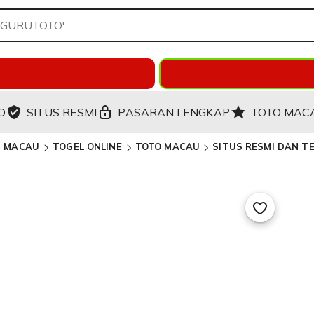
O
SITUS RESMI
PASARAN LENGKAP
TOTO MAC
MACAU
TOGEL ONLINE
TOTO MACAU
SITUS RESMI DAN T