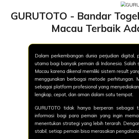
GURUTOTO - Bandar Togel 
Macau Terbaik Ada
Dalam perkembangan dunia perjudian digital,
utama bagi banyak pemain di Indonesia. Salah 
Macau karena dikenal memiliki sistem result yan
menggunakan berbagai metode perhitungan. M
sebagai platform profesional yang menyediakan
lengkap, cepat, dan aman dalam satu tempat.
GURUTOTO tidak hanya berperan sebagai te
informasi bagi para pemain yang ingin mem
menentukan strategi yang lebih terarah. Deng
stabil, setiap pemain bisa merasakan pengalam