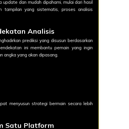
a update dan mudah dipahami, mulai dari hasil
n tampilan yang sistematis, proses analisis
ekatan Analisis
hadirkan prediksi yang disusun berdasarkan
 Pendekatan ini membantu pemain yang ingin
an angka yang akan dipasang.
pat menyusun strategi bermain secara lebih
 Satu Platform