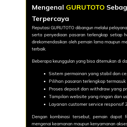
Mengenal
GURUTOTO
Sebaga
Terpercaya
Reputasi GURUTOTO dibangun melalui pelayanan
serta penyediaan pasaran terlengkap setiap ha
direkomendasikan oleh pemain lama maupun mem
terbaik.
Beberapa keunggulan yang bisa ditemukan di dal
Sistem permainan yang stabil dan ce
Pilihan pasaran terlengkap termasuk
Proses deposit dan withdraw yang pr
Tampilan website yang ringan dan us
Layanan customer service responsif 
Dengan kombinasi tersebut, pemain dapat f
mengenai keamanan maupun kenyamanan akses