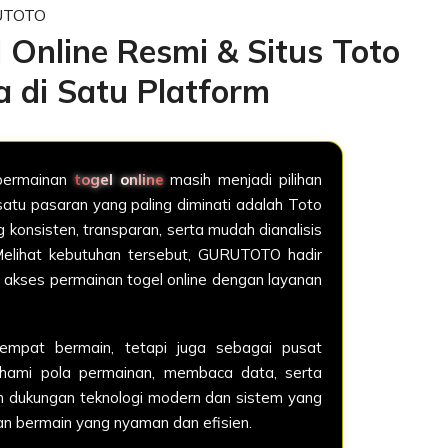
Online Resmi & Situs Toto
 di Satu Platform
 permainan
togel online
masih menjadi pilihan
satu pasaran yang paling diminati adalah Toto
g konsisten, transparan, serta mudah dianalisis
elihat kebutuhan tersebut, GURUTOTO hadir
 akses permainan togel online dengan layanan
mpat bermain, tetapi juga sebagai pusat
ahami pola permainan, membaca data, serta
an dukungan teknologi modern dan sistem yang
an bermain yang nyaman dan efisien.