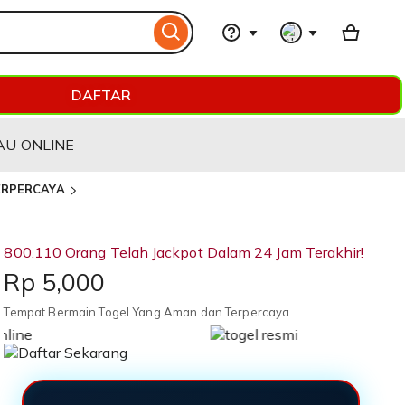
DAFTAR
AU ONLINE
ERPERCAYA
800.110 Orang Telah Jackpot Dalam 24 Jam Terakhir!
Price:
Rp 5,000
Tempat Bermain Togel Yang Aman dan Terpercaya