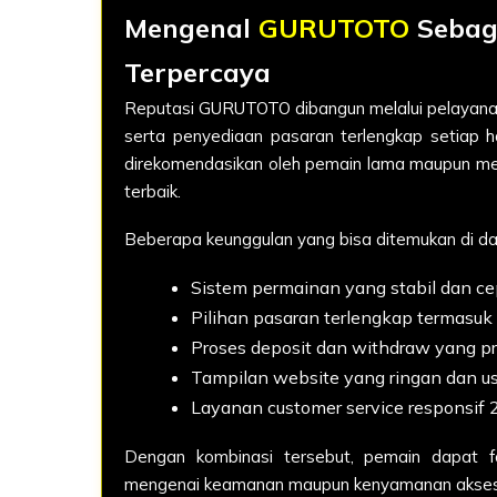
Mengenal
GURUTOTO
Sebaga
Terpercaya
Reputasi GURUTOTO dibangun melalui pelayanan
serta penyediaan pasaran terlengkap setiap ha
direkomendasikan oleh pemain lama maupun mem
terbaik.
Beberapa keunggulan yang bisa ditemukan di dal
Sistem permainan yang stabil dan ce
Pilihan pasaran terlengkap termasuk
Proses deposit dan withdraw yang pr
Tampilan website yang ringan dan us
Layanan customer service responsif 
Dengan kombinasi tersebut, pemain dapat f
mengenai keamanan maupun kenyamanan akses