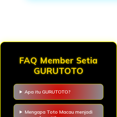
Loading...
FAQ Member Setia
GURUTOTO
Apa itu GURUTOTO?
Mengapa Toto Macau menjadi