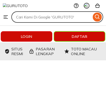
GURUTOTO
Skip
to
Search
Browse
ontent
for
items
or
shops
LOGIN
DAFTAR
SITUS
PASARAN
TOTO MACAU
RESMI
LENGKAP
ONLINE