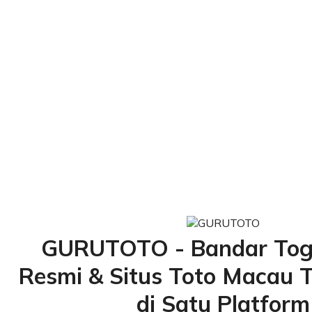
GURUTOTO - Bandar Toge
Resmi & Situs Toto Macau 
di Satu Platform