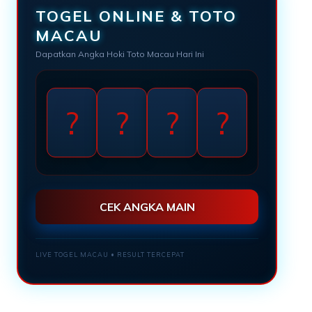
TOGEL ONLINE & TOTO
MACAU
Dapatkan Angka Hoki Toto Macau Hari Ini
?
?
?
?
CEK ANGKA MAIN
LIVE TOGEL MACAU • RESULT TERCEPAT