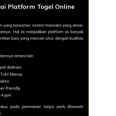
i Platform Togel Online
 yang konsisten, sistem transaksi yang aman,
rinya. Hal ini menjadikan platform ini banyak
ber baru yang mencari situs dengan kualitas
amnya antara lain:
pat diakses
 Toto Macau
aktis
er-friendly
24 jam
okus pada permainan tanpa perlu khawatir
.