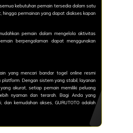
semua kebutuhan pemain tersedia dalam satu
ult, hingga permainan yang dapat diakses kapan
emudahkan pemain dalam mengelola aktivitas
 pemain berpengalaman dapat menggunakan
in yang mencari bandar togel online resmi
 platform. Dengan sistem yang stabil, layanan
 yang akurat, setiap pemain memiliki peluang
lebih nyaman dan terarah. Bagi Anda yang
si, dan kemudahan akses, GURUTOTO adalah