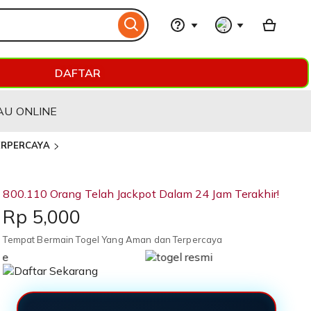
DAFTAR
AU ONLINE
ERPERCAYA
800.110 Orang Telah Jackpot Dalam 24 Jam Terakhir!
Price:
Rp 5,000
Tempat Bermain Togel Yang Aman dan Terpercaya