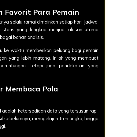
n Favorit Para Pemain
nya selalu ramai dimainkan setiap hari. Jadwal
 historis yang lengkap menjadi alasan utama
agai bahan analisis.
aktu ke waktu memberikan peluang bagi pemain
ngan yang lebih matang. Inilah yang membuat
eruntungan, tetapi juga pendekatan yang
ar Membaca Pola
l adalah ketersediaan data yang tersusun rapi.
sil sebelumnya, mempelajari tren angka, hingga
gi.