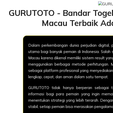
GURUTOTO - Bandar Togel 
Macau Terbaik Ada
Dalam perkembangan dunia perjudian digital,
utama bagi banyak pemain di Indonesia. Salah 
Macau karena dikenal memiliki sistem result yan
menggunakan berbagai metode perhitungan. M
sebagai platform profesional yang menyediakan
lengkap, cepat, dan aman dalam satu tempat.
GURUTOTO tidak hanya berperan sebagai te
informasi bagi para pemain yang ingin mem
menentukan strategi yang lebih terarah. Deng
stabil, setiap pemain bisa merasakan pengalam