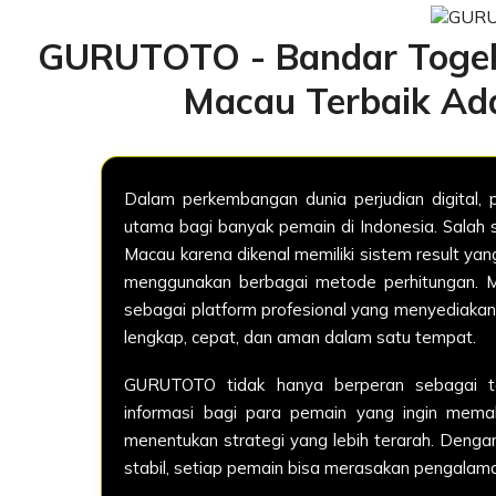
GURUTOTO - Bandar Togel 
Macau Terbaik Ada
Dalam perkembangan dunia perjudian digital,
utama bagi banyak pemain di Indonesia. Salah 
Macau karena dikenal memiliki sistem result yan
menggunakan berbagai metode perhitungan. M
sebagai platform profesional yang menyediakan
lengkap, cepat, dan aman dalam satu tempat.
GURUTOTO tidak hanya berperan sebagai te
informasi bagi para pemain yang ingin mem
menentukan strategi yang lebih terarah. Deng
stabil, setiap pemain bisa merasakan pengalam