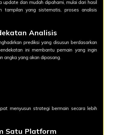
a update dan mudah dipahami, mulai dari hasil
n tampilan yang sistematis, proses analisis
ekatan Analisis
hadirkan prediksi yang disusun berdasarkan
 Pendekatan ini membantu pemain yang ingin
an angka yang akan dipasang.
pat menyusun strategi bermain secara lebih
 Satu Platform