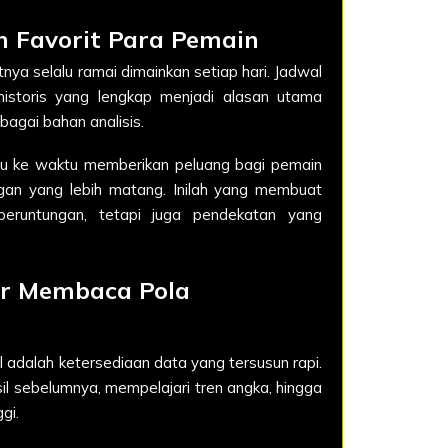
n Favorit Para Pemain
nya selalu ramai dimainkan setiap hari. Jadwal
 historis yang lengkap menjadi alasan utama
agai bahan analisis.
aktu ke waktu memberikan peluang bagi pemain
ngan yang lebih matang. Inilah yang membuat
eruntungan, tetapi juga pendekatan yang
ar Membaca Pola
l adalah ketersediaan data yang tersusun rapi.
sil sebelumnya, mempelajari tren angka, hingga
gi.