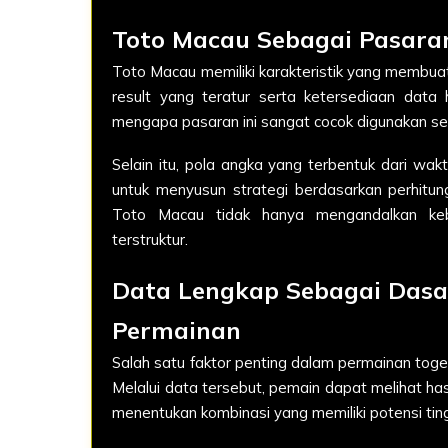
Toto Macau Sebagai Pasara
Toto Macau memiliki karakteristik yang membuat
result yang teratur serta ketersediaan data
mengapa pasaran ini sangat cocok digunakan seb
Selain itu, pola angka yang terbentuk dari w
untuk menyusun strategi berdasarkan perhitu
Toto Macau tidak hanya mengandalkan keb
terstruktur.
Data Lengkap Sebagai Das
Permainan
Salah satu faktor penting dalam permainan toge
Melalui data tersebut, pemain dapat melihat ha
menentukan kombinasi yang memiliki potensi ting