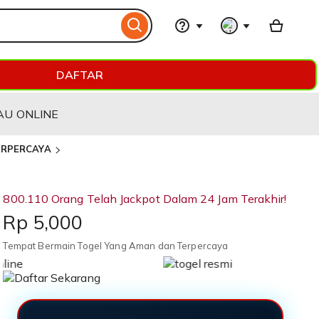
DAFTAR
AU ONLINE
ERPERCAYA
800.110 Orang Telah Jackpot Dalam 24 Jam Terakhir!
Price:
Rp 5,000
Tempat Bermain Togel Yang Aman dan Terpercaya