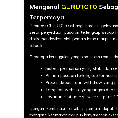
Mengenal
GURUTOTO
Sebaga
Terpercaya
Reputasi GURUTOTO dibangun melalui pelayanan
serta penyediaan pasaran terlengkap setiap ha
direkomendasikan oleh pemain lama maupun mem
terbaik.
Beberapa keunggulan yang bisa ditemukan di dal
Sistem permainan yang stabil dan ce
Pilihan pasaran terlengkap termasuk
Proses deposit dan withdraw yang pr
Tampilan website yang ringan dan us
Layanan customer service responsif 
Dengan kombinasi tersebut, pemain dapat f
mengenai keamanan maupun kenyamanan akses