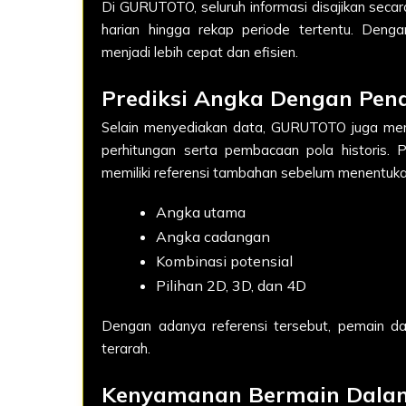
Di GURUTOTO, seluruh informasi disajikan secar
harian hingga rekap periode tertentu. Denga
menjadi lebih cepat dan efisien.
Prediksi Angka Dengan Pend
Selain menyediakan data, GURUTOTO juga meng
perhitungan serta pembacaan pola historis.
memiliki referensi tambahan sebelum menentuk
Angka utama
Angka cadangan
Kombinasi potensial
Pilihan 2D, 3D, dan 4D
Dengan adanya referensi tersebut, pemain da
terarah.
Kenyamanan Bermain Dalam