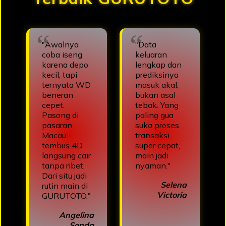
"Awalnya
"Data
coba iseng
keluaran
karena depo
lengkap dan
kecil, tapi
prediksinya
ternyata WD
masuk akal,
beneran
bukan asal
cepet.
tebak. Yang
Pasang di
paling gua
pasaran
suka proses
Macau
transaksi
tembus 4D,
super cepat,
langsung cair
main jadi
tanpa ribet.
nyaman."
Dari situ jadi
Selena
rutin main di
Victoria
GURUTOTO."
Angelina
Sonda