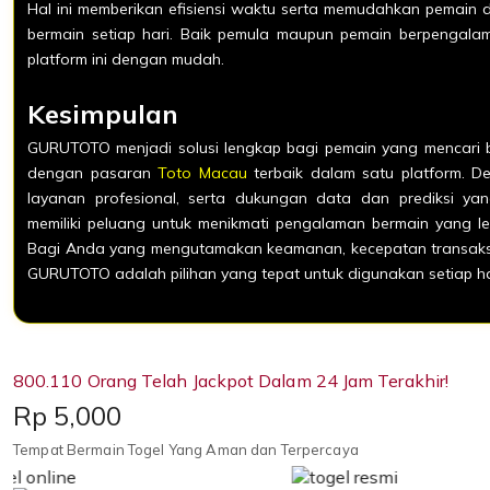
Hal ini memberikan efisiensi waktu serta memudahkan pemain d
bermain setiap hari. Baik pemula maupun pemain berpenga
platform ini dengan mudah.
Kesimpulan
GURUTOTO menjadi solusi lengkap bagi pemain yang mencari b
dengan pasaran
Toto Macau
terbaik dalam satu platform. De
layanan profesional, serta dukungan data dan prediksi yan
memiliki peluang untuk menikmati pengalaman bermain yang l
Bagi Anda yang mengutamakan keamanan, kecepatan transaks
GURUTOTO adalah pilihan yang tepat untuk digunakan setiap ha
800.110 Orang Telah Jackpot Dalam 24 Jam Terakhir!
Price:
Rp 5,000
Tempat Bermain Togel Yang Aman dan Terpercaya