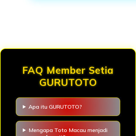
Loading...
FAQ Member Setia
GURUTOTO
Apa itu GURUTOTO?
Mengapa Toto Macau menjadi