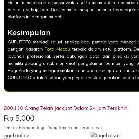
Hal ini memberikan efisiensi waktu serta memudahkan pemain d
bermain setiap hari. Baik pemula maupun pemain berpenga
platform ini dengan mudah.
Kesimpulan
GURUTOTO menjadi solusi lengkap bagi pemain yang mencari b
dengan pasaran
Toto Macau
terbaik dalam satu platform. De
layanan profesional, serta dukungan data dan prediksi yan
memiliki peluang untuk menikmati pengalaman bermain yang l
Bagi Anda yang mengutamakan keamanan, kecepatan transaks
GURUTOTO adalah pilihan yang tepat untuk digunakan setiap ha
800.110 Orang Telah Jackpot Dalam 24 Jam Terakhir!
Price:
Rp 5,000
Tempat Bermain Togel Yang Aman dan Terpercaya