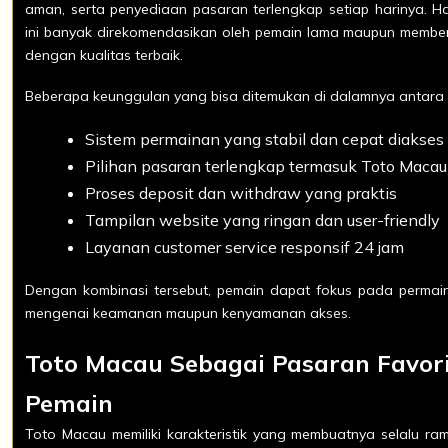
aman, serta penyediaan pasaran terlengkap setiap harinya. Ha
ini banyak direkomendasikan oleh pemain lama maupun member
dengan kualitas terbaik.
Beberapa keunggulan yang bisa ditemukan di dalamnya antara l
Sistem permainan yang stabil dan cepat diakses
Pilihan pasaran terlengkap termasuk Toto Macau
Proses deposit dan withdraw yang praktis
Tampilan website yang ringan dan user-friendly
Layanan customer service responsif 24 jam
Dengan kombinasi tersebut, pemain dapat fokus pada permain
mengenai keamanan maupun kenyamanan akses.
Toto Macau Sebagai Pasaran Favor
Pemain
Toto Macau memiliki karakteristik yang membuatnya selalu ram