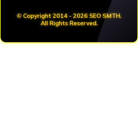
© Copyright 2014 - 2026 SEO SMTH.
All Rights Reserved.