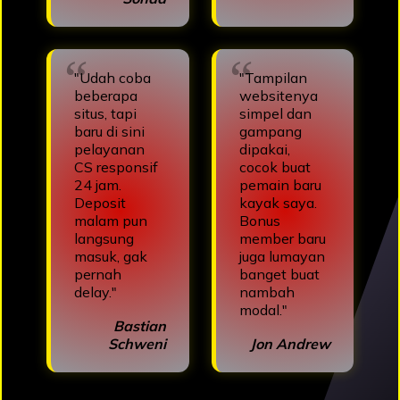
"Udah coba
"Tampilan
beberapa
websitenya
situs, tapi
simpel dan
baru di sini
gampang
pelayanan
dipakai,
CS responsif
cocok buat
24 jam.
pemain baru
Deposit
kayak saya.
malam pun
Bonus
langsung
member baru
masuk, gak
juga lumayan
pernah
banget buat
delay."
nambah
modal."
Bastian
Schweni
Jon Andrew