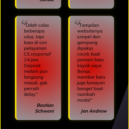
"Udah coba
"Tampilan
beberapa
websitenya
situs, tapi
simpel dan
baru di sini
gampang
pelayanan
dipakai,
CS responsif
cocok buat
24 jam.
pemain baru
Deposit
kayak saya.
malam pun
Bonus
langsung
member baru
masuk, gak
juga lumayan
pernah
banget buat
delay."
nambah
modal."
Bastian
Schweni
Jon Andrew