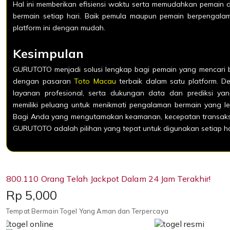
Hal ini memberikan efisiensi waktu serta memudahkan pemain d
bermain setiap hari. Baik pemula maupun pemain berpenga
platform ini dengan mudah.
Kesimpulan
GURUTOTO menjadi solusi lengkap bagi pemain yang mencari b
dengan pasaran
Toto Macau
terbaik dalam satu platform. De
layanan profesional, serta dukungan data dan prediksi yan
memiliki peluang untuk menikmati pengalaman bermain yang l
Bagi Anda yang mengutamakan keamanan, kecepatan transaks
GURUTOTO adalah pilihan yang tepat untuk digunakan setiap ha
800.110 Orang Telah Jackpot Dalam 24 Jam Terakhir!
Price:
Rp 5,000
Tempat Bermain Togel Yang Aman dan Terpercaya