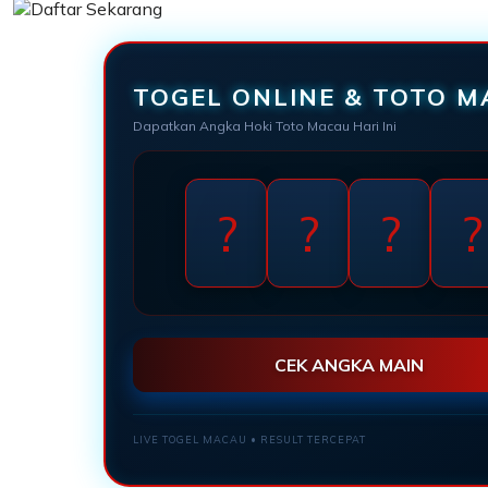
TOGEL ONLINE & TOTO 
Dapatkan Angka Hoki Toto Macau Hari Ini
?
?
?
?
CEK ANGKA MAIN
LIVE TOGEL MACAU • RESULT TERCEPAT