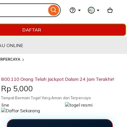
DAFTAR
AU ONLINE
ERPERCAYA
800.110 Orang Telah Jackpot Dalam 24 Jam Terakhir!
Price:
Rp 5,000
Tempat Bermain Togel Yang Aman dan Terpercaya