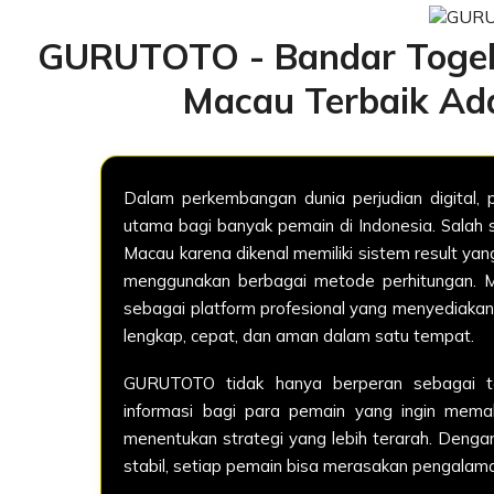
GURUTOTO - Bandar Togel 
Macau Terbaik Ada
Dalam perkembangan dunia perjudian digital,
utama bagi banyak pemain di Indonesia. Salah 
Macau karena dikenal memiliki sistem result yan
menggunakan berbagai metode perhitungan. M
sebagai platform profesional yang menyediakan
lengkap, cepat, dan aman dalam satu tempat.
GURUTOTO tidak hanya berperan sebagai te
informasi bagi para pemain yang ingin mem
menentukan strategi yang lebih terarah. Deng
stabil, setiap pemain bisa merasakan pengalam