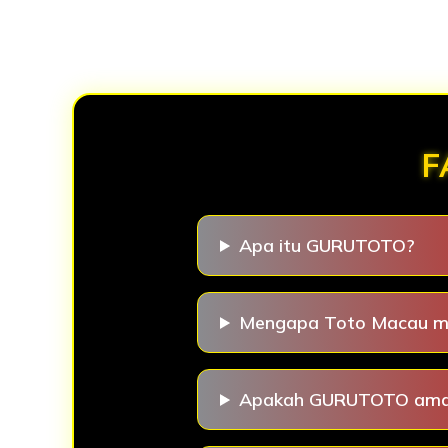
Loading...
F
Apa itu GURUTOTO?
Mengapa Toto Macau men
Apakah GURUTOTO aman 