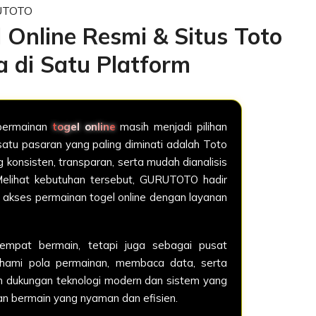
Online Resmi & Situs Toto
 di Satu Platform
 permainan
togel online
masih menjadi pilihan
satu pasaran yang paling diminati adalah Toto
g konsisten, transparan, serta mudah dianalisis
elihat kebutuhan tersebut, GURUTOTO hadir
 akses permainan togel online dengan layanan
mpat bermain, tetapi juga sebagai pusat
ahami pola permainan, membaca data, serta
an dukungan teknologi modern dan sistem yang
an bermain yang nyaman dan efisien.