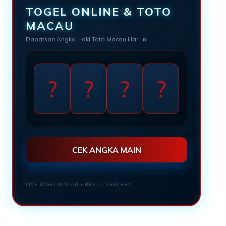
TOGEL ONLINE & TOTO
MACAU
Dapatkan Angka Hoki Toto Macau Hari Ini
?
?
?
?
CEK ANGKA MAIN
LIVE TOGEL MACAU • RESULT TERCEPAT