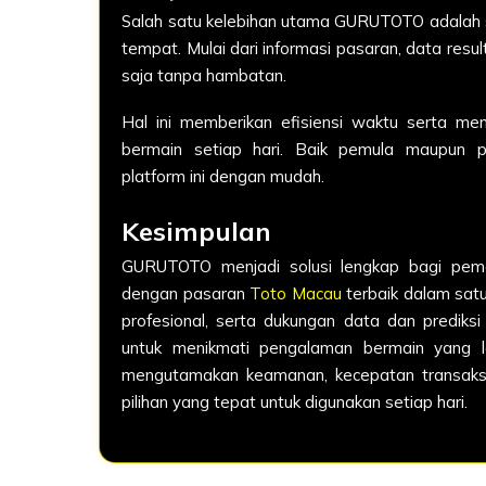
Salah satu kelebihan utama GURUTOTO adalah 
tempat. Mulai dari informasi pasaran, data res
saja tanpa hambatan.
Hal ini memberikan efisiensi waktu serta m
bermain setiap hari. Baik pemula maupun
platform ini dengan mudah.
Kesimpulan
GURUTOTO menjadi solusi lengkap bagi pema
dengan pasaran
Toto Macau
terbaik dalam satu
profesional, serta dukungan data dan prediksi
untuk menikmati pengalaman bermain yang 
mengutamakan keamanan, kecepatan transak
pilihan yang tepat untuk digunakan setiap hari.