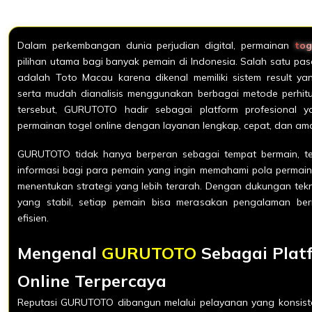
Dalam perkembangan dunia perjudian digital, permainan
tog
pilihan utama bagi banyak pemain di Indonesia. Salah satu pas
adalah Toto Macau karena dikenal memiliki sistem result yan
serta mudah dianalisis menggunakan berbagai metode perhitu
tersebut, GURUTOTO hadir sebagai platform profesional 
permainan togel online dengan layanan lengkap, cepat, dan am
GURUTOTO tidak hanya berperan sebagai tempat bermain, te
informasi bagi para pemain yang ingin memahami pola permai
menentukan strategi yang lebih terarah. Dengan dukungan tek
yang stabil, setiap pemain bisa merasakan pengalaman b
efisien.
Mengenal
GURUTOTO
Sebagai Plat
Online Terpercaya
Reputasi GURUTOTO dibangun melalui pelayanan yang konsiste