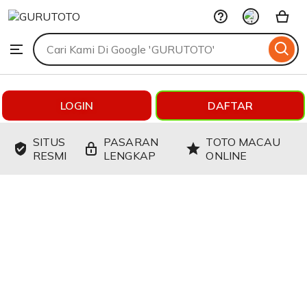
GURUTOTO
Skip
to
Search
Browse
ontent
for
items
or
shops
LOGIN
DAFTAR
SITUS
PASARAN
TOTO MACAU
RESMI
LENGKAP
ONLINE