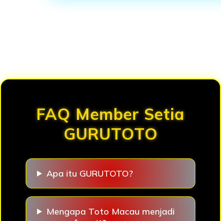
Loading...
FAQ Member Setia
GURUTOTO
Apa itu GURUTOTO?
Mengapa Toto Macau menjadi