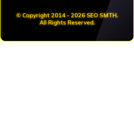
© Copyright 2014 - 2026 SEO SMTH.
All Rights Reserved.