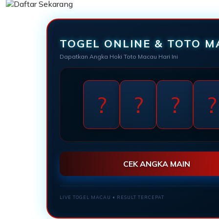
TOGEL ONLINE & TOTO 
Dapatkan Angka Hoki Toto Macau Hari Ini
?
?
?
?
CEK ANGKA MAIN
LIVE TOGEL MACAU • RESULT TERCEPAT