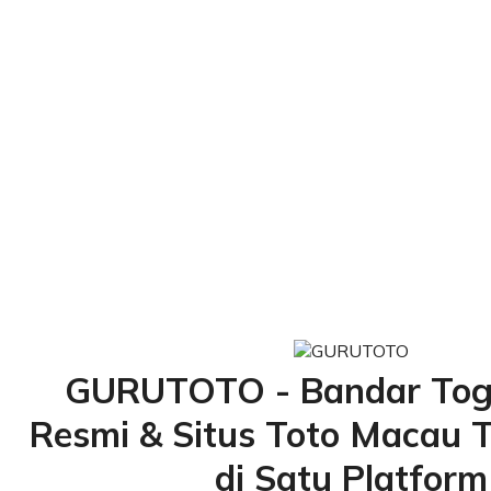
GURUTOTO - Bandar Toge
Resmi & Situs Toto Macau 
di Satu Platform