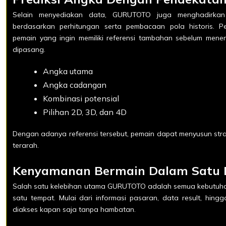
Selain menyediakan data, GURUTOTO juga menghadirkan 
berdasarkan perhitungan serta pembacaan pola historis. 
pemain yang ingin memiliki referensi tambahan sebelum men
dipasang.
Angka utama
Angka cadangan
Kombinasi potensial
Pilihan 2D, 3D, dan 4D
Dengan adanya referensi tersebut, pemain dapat menyusun stra
terarah.
Kenyamanan Bermain Dalam Satu 
Salah satu kelebihan utama GURUTOTO adalah semua kebutuha
satu tempat. Mulai dari informasi pasaran, data result, hin
diakses kapan saja tanpa hambatan.