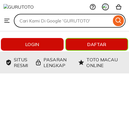
GURUTOTO
Skip
to
Search
Browse
ontent
for
items
or
shops
LOGIN
DAFTAR
SITUS
PASARAN
TOTO MACAU
RESMI
LENGKAP
ONLINE