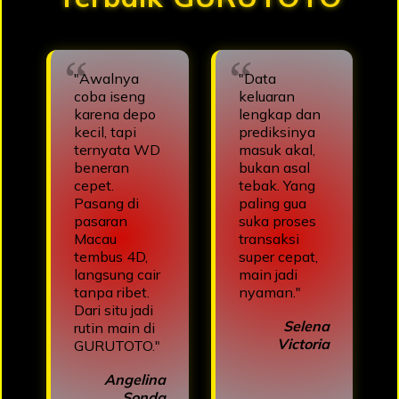
"Awalnya
"Data
coba iseng
keluaran
karena depo
lengkap dan
kecil, tapi
prediksinya
ternyata WD
masuk akal,
beneran
bukan asal
cepet.
tebak. Yang
Pasang di
paling gua
pasaran
suka proses
Macau
transaksi
tembus 4D,
super cepat,
langsung cair
main jadi
tanpa ribet.
nyaman."
Dari situ jadi
Selena
rutin main di
Victoria
GURUTOTO."
Angelina
Sonda