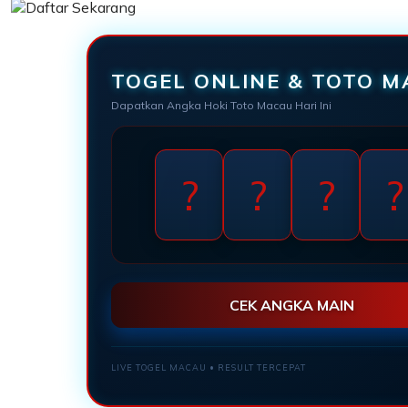
TOGEL ONLINE & TOTO 
Dapatkan Angka Hoki Toto Macau Hari Ini
?
?
?
?
CEK ANGKA MAIN
LIVE TOGEL MACAU • RESULT TERCEPAT