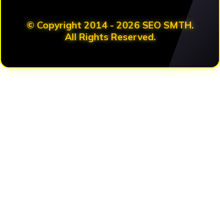
© Copyright 2014 - 2026 SEO SMTH.
All Rights Reserved.