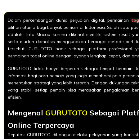
Dalam perkembangan dunia perjudian digital, permainan
tog
pilihan utama bagi banyak pemain di Indonesia. Salah satu pas
adalah Toto Macau karena dikenal memiliki sistem result yan
serta mudah dianalisis menggunakan berbagai metode perhitu
tersebut, GURUTOTO hadir sebagai platform profesional 
permainan togel online dengan layanan lengkap, cepat, dan am
GURUTOTO tidak hanya berperan sebagai tempat bermain, te
informasi bagi para pemain yang ingin memahami pola permai
menentukan strategi yang lebih terarah. Dengan dukungan tek
yang stabil, setiap pemain bisa merasakan pengalaman b
efisien.
Mengenal
GURUTOTO
Sebagai Plat
Online Terpercaya
Reputasi GURUTOTO dibangun melalui pelayanan yang konsiste