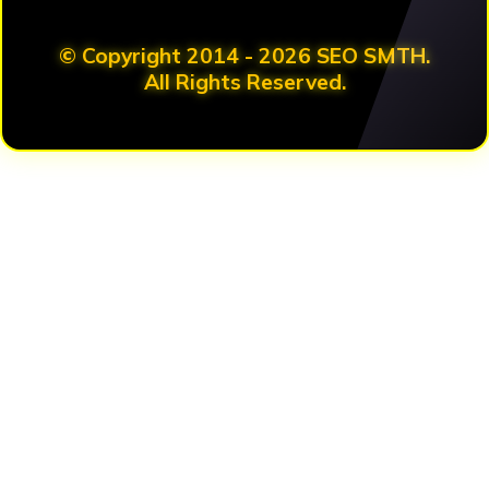
© Copyright 2014 - 2026 SEO SMTH.
All Rights Reserved.