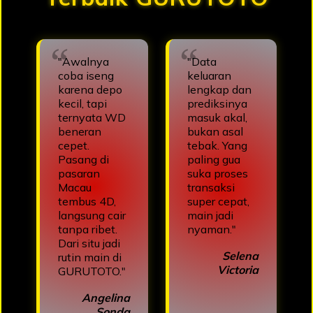
"Awalnya
"Data
coba iseng
keluaran
karena depo
lengkap dan
kecil, tapi
prediksinya
ternyata WD
masuk akal,
beneran
bukan asal
cepet.
tebak. Yang
Pasang di
paling gua
pasaran
suka proses
Macau
transaksi
tembus 4D,
super cepat,
langsung cair
main jadi
tanpa ribet.
nyaman."
Dari situ jadi
Selena
rutin main di
Victoria
GURUTOTO."
Angelina
Sonda