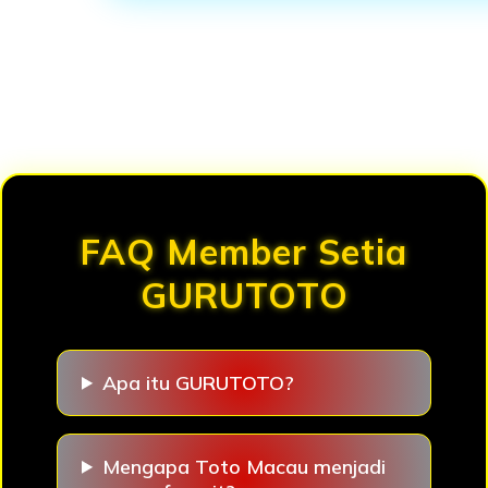
Loading...
FAQ Member Setia
GURUTOTO
Apa itu GURUTOTO?
Mengapa Toto Macau menjadi