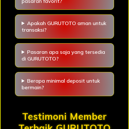
pasaran favorit?
Apakah GURUTOTO aman untuk
transaksi?
Pasaran apa saja yang tersedia
di GURUTOTO?
Berapa minimal deposit untuk
bermain?
Testimoni Member
Terbaik GURUTOTO