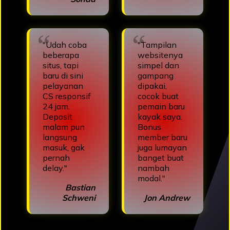
"Udah coba
"Tampilan
beberapa
websitenya
situs, tapi
simpel dan
baru di sini
gampang
pelayanan
dipakai,
CS responsif
cocok buat
24 jam.
pemain baru
Deposit
kayak saya.
malam pun
Bonus
langsung
member baru
masuk, gak
juga lumayan
pernah
banget buat
delay."
nambah
modal."
Bastian
Schweni
Jon Andrew