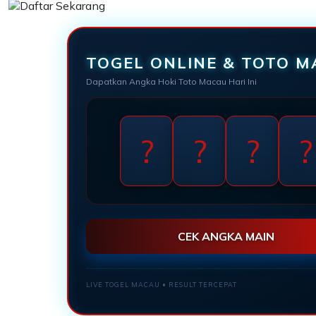
TOGEL ONLINE & TOTO 
Dapatkan Angka Hoki Toto Macau Hari Ini
?
?
?
?
CEK ANGKA MAIN
LIVE TOGEL MACAU • RESULT TERCEPAT