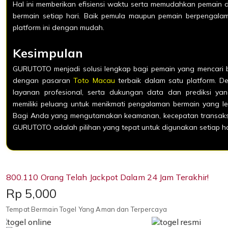
Hal ini memberikan efisiensi waktu serta memudahkan pemain d
bermain setiap hari. Baik pemula maupun pemain berpenga
platform ini dengan mudah.
Kesimpulan
GURUTOTO menjadi solusi lengkap bagi pemain yang mencari b
dengan pasaran
Toto Macau
terbaik dalam satu platform. De
layanan profesional, serta dukungan data dan prediksi yan
memiliki peluang untuk menikmati pengalaman bermain yang l
Bagi Anda yang mengutamakan keamanan, kecepatan transaks
GURUTOTO adalah pilihan yang tepat untuk digunakan setiap ha
800.110 Orang Telah Jackpot Dalam 24 Jam Terakhir!
Price:
Rp 5,000
Tempat Bermain Togel Yang Aman dan Terpercaya