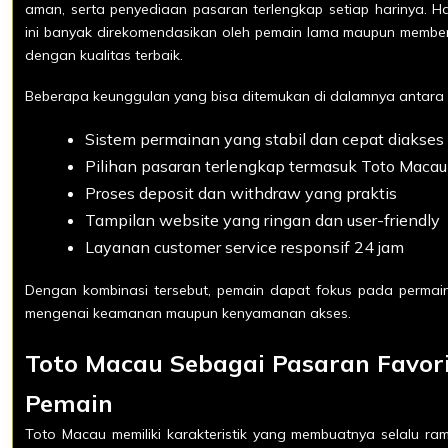
aman, serta penyediaan pasaran terlengkap setiap harinya. Ha
ini banyak direkomendasikan oleh pemain lama maupun member
dengan kualitas terbaik.
Beberapa keunggulan yang bisa ditemukan di dalamnya antara l
Sistem permainan yang stabil dan cepat diakses
Pilihan pasaran terlengkap termasuk Toto Macau
Proses deposit dan withdraw yang praktis
Tampilan website yang ringan dan user-friendly
Layanan customer service responsif 24 jam
Dengan kombinasi tersebut, pemain dapat fokus pada permain
mengenai keamanan maupun kenyamanan akses.
Toto Macau Sebagai Pasaran Favor
Pemain
Toto Macau memiliki karakteristik yang membuatnya selalu ram