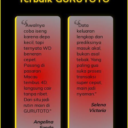
"Awalnya
"Data
coba iseng
keluaran
karena depo
lengkap dan
kecil, tapi
prediksinya
ternyata WD
masuk akal,
beneran
bukan asal
cepet.
tebak. Yang
Pasang di
paling gua
pasaran
suka proses
Macau
transaksi
tembus 4D,
super cepat,
langsung cair
main jadi
tanpa ribet.
nyaman."
Dari situ jadi
Selena
rutin main di
Victoria
GURUTOTO."
Angelina
Sonda