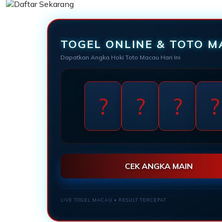
TOGEL ONLINE & TOTO 
Dapatkan Angka Hoki Toto Macau Hari Ini
?
?
?
?
CEK ANGKA MAIN
LIVE TOGEL MACAU • RESULT TERCEPAT