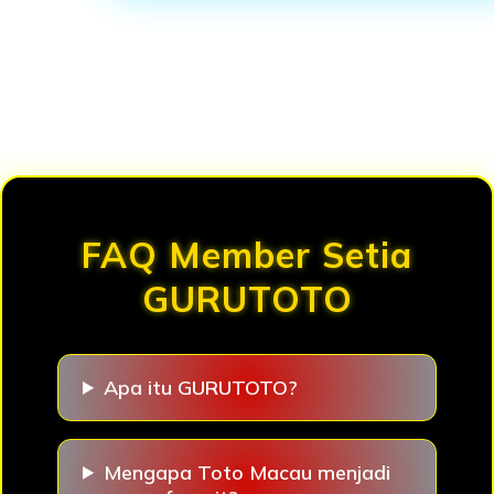
Loading...
FAQ Member Setia
GURUTOTO
Apa itu GURUTOTO?
Mengapa Toto Macau menjadi