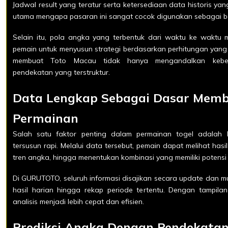
Jadwal result yang teratur serta ketersediaan data historis ya
utama mengapa pasaran ini sangat cocok digunakan sebagai ba
Selain itu, pola angka yang terbentuk dari waktu ke waktu 
pemain untuk menyusun strategi berdasarkan perhitungan yang 
membuat Toto Macau tidak hanya mengandalkan keberu
pendekatan yang terstruktur.
Data Lengkap Sebagai Dasar Memb
Permainan
Salah satu faktor penting dalam permainan togel adalah 
tersusun rapi. Melalui data tersebut, pemain dapat melihat hasi
tren angka, hingga menentukan kombinasi yang memiliki potensi 
Di GURUTOTO, seluruh informasi disajikan secara update dan m
hasil harian hingga rekap periode tertentu. Dengan tampilan
analisis menjadi lebih cepat dan efisien.
Prediksi Angka Dengan Pendekatan 