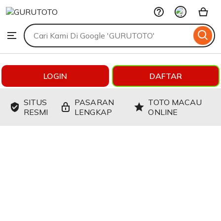
GURUTOTO
Skip
to
Search
Browse
ontent
for
items
or
shops
LOGIN
DAFTAR
SITUS
PASARAN
TOTO MACAU
RESMI
LENGKAP
ONLINE