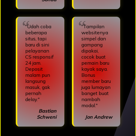
"Udah coba
"Tampilan
beberapa
websitenya
situs, tapi
simpel dan
baru di sini
gampang
pelayanan
dipakai,
CS responsif
cocok buat
24 jam.
pemain baru
Deposit
kayak saya.
malam pun
Bonus
langsung
member baru
masuk, gak
juga lumayan
pernah
banget buat
delay."
nambah
modal."
Bastian
Schweni
Jon Andrew