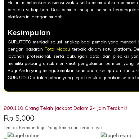
Hal ini memberikan efisiensi waktu serta memudahkan pemain d
bermain setiap hari. Baik pemula maupun pemain berpenga
platform ini dengan mudah.
Kesimpulan
GURUTOTO menjadi solusi lengkap bagi pemain yang mencari b
dengan pasaran
Toto Macau
terbaik dalam satu platform. De
layanan profesional, serta dukungan data dan prediksi yan
memiliki peluang untuk menikmati pengalaman bermain yang l
Bagi Anda yang mengutamakan keamanan, kecepatan transaks
GURUTOTO adalah pilihan yang tepat untuk digunakan setiap ha
800.110 Orang Telah Jackpot Dalam 24 Jam Terakhir!
Price:
Rp 5,000
Tempat Bermain Togel Yang Aman dan Terpercaya