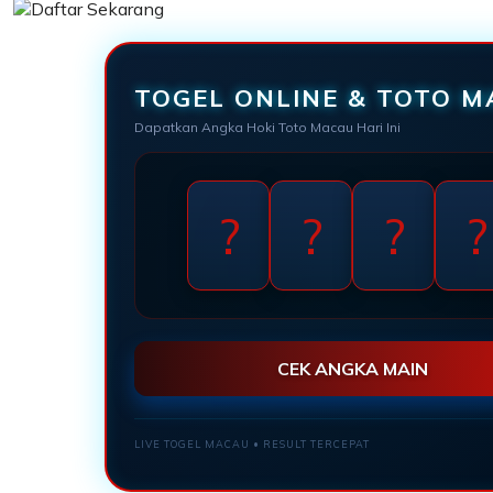
TOGEL ONLINE & TOTO 
Dapatkan Angka Hoki Toto Macau Hari Ini
?
?
?
?
CEK ANGKA MAIN
LIVE TOGEL MACAU • RESULT TERCEPAT