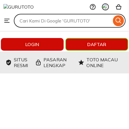
GURUTOTO
Skip
to
Search
Browse
ontent
for
items
or
shops
LOGIN
DAFTAR
SITUS
PASARAN
TOTO MACAU
RESMI
LENGKAP
ONLINE