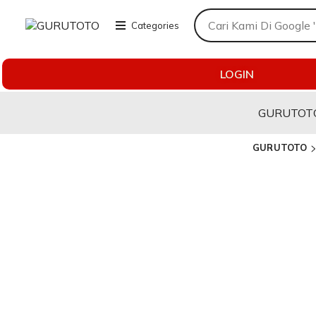
Skip
Search
to
GURUTOTO
Categories
for
Content
items
or
shops
LOGIN
GURUTOT
GURUTOTO