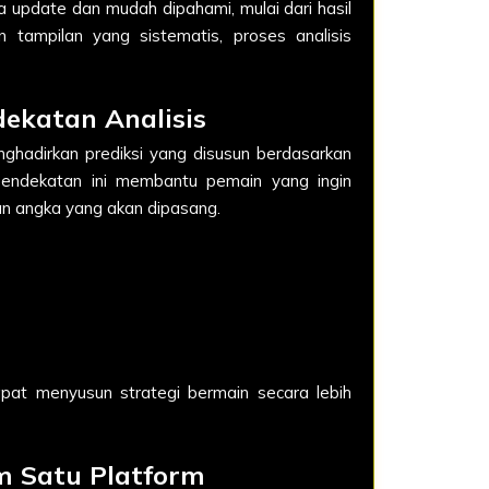
a update dan mudah dipahami, mulai dari hasil
n tampilan yang sistematis, proses analisis
ekatan Analisis
hadirkan prediksi yang disusun berdasarkan
 Pendekatan ini membantu pemain yang ingin
an angka yang akan dipasang.
pat menyusun strategi bermain secara lebih
 Satu Platform