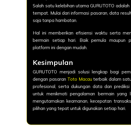
Salah satu kelebihan utama GURUTOTO adalah 
tempat. Mulai dari informasi pasaran, data res
saja tanpa hambatan.
Hal ini memberikan efisiensi waktu serta m
bermain setiap hari. Baik pemula maupun
platform ini dengan mudah.
Kesimpulan
GURUTOTO menjadi solusi lengkap bagi pema
dengan pasaran
Toto Macau
terbaik dalam satu
profesional, serta dukungan data dan prediksi
untuk menikmati pengalaman bermain yang 
mengutamakan keamanan, kecepatan transak
pilihan yang tepat untuk digunakan setiap hari.