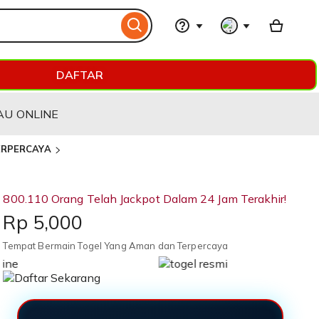
DAFTAR
AU ONLINE
ERPERCAYA
800.110 Orang Telah Jackpot Dalam 24 Jam Terakhir!
Price:
Rp 5,000
Tempat Bermain Togel Yang Aman dan Terpercaya