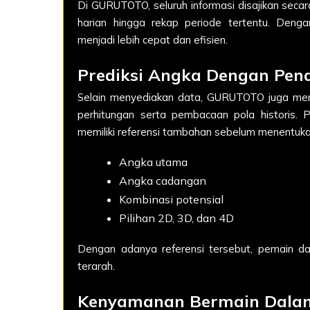
Di GURUTOTO, seluruh informasi disajikan secar
harian hingga rekap periode tertentu. Denga
menjadi lebih cepat dan efisien.
Prediksi Angka Dengan Pend
Selain menyediakan data, GURUTOTO juga meng
perhitungan serta pembacaan pola historis.
memiliki referensi tambahan sebelum menentuk
Angka utama
Angka cadangan
Kombinasi potensial
Pilihan 2D, 3D, dan 4D
Dengan adanya referensi tersebut, pemain da
terarah.
Kenyamanan Bermain Dalam