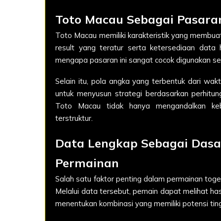
Toto Macau Sebagai Pasara
Toto Macau memiliki karakteristik yang membuat
result yang teratur serta ketersediaan data
mengapa pasaran ini sangat cocok digunakan seb
Selain itu, pola angka yang terbentuk dari w
untuk menyusun strategi berdasarkan perhitu
Toto Macau tidak hanya mengandalkan keb
terstruktur.
Data Lengkap Sebagai Das
Permainan
Salah satu faktor penting dalam permainan toge
Melalui data tersebut, pemain dapat melihat ha
menentukan kombinasi yang memiliki potensi ting