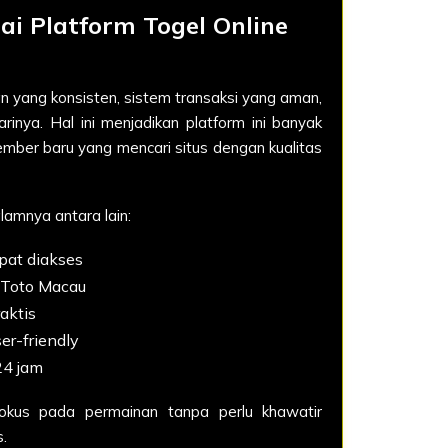
i Platform Togel Online
 yang konsisten, sistem transaksi yang aman,
rinya. Hal ini menjadikan platform ini banyak
ber baru yang mencari situs dengan kualitas
amnya antara lain:
pat diakses
 Toto Macau
aktis
er-friendly
24 jam
okus pada permainan tanpa perlu khawatir
.