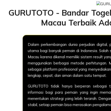
GURUTOTO - Bandar Togel 
Macau Terbaik Ada
Dalam perkembangan dunia perjudian digital,
utama bagi banyak pemain di Indonesia. Salah 
Macau karena dikenal memiliki sistem result yan
menggunakan berbagai metode perhitungan. M
sebagai platform profesional yang menyediakan
lengkap, cepat, dan aman dalam satu tempat.
GURUTOTO tidak hanya berperan sebagai te
informasi bagi para pemain yang ingin mem
menentukan strategi yang lebih terarah. Deng
stabil, setiap pemain bisa merasakan pengalam