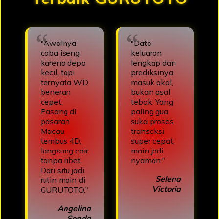
"Awalnya
"Data
coba iseng
keluaran
karena depo
lengkap dan
kecil, tapi
prediksinya
ternyata WD
masuk akal,
beneran
bukan asal
cepet.
tebak. Yang
Pasang di
paling gua
pasaran
suka proses
Macau
transaksi
tembus 4D,
super cepat,
langsung cair
main jadi
tanpa ribet.
nyaman."
Dari situ jadi
Selena
rutin main di
Victoria
GURUTOTO."
Angelina
Sonda