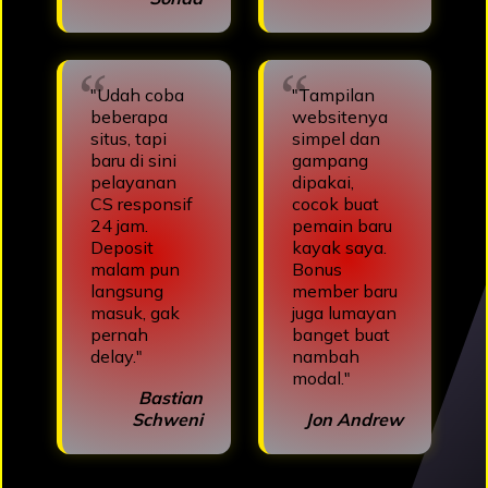
"Udah coba
"Tampilan
beberapa
websitenya
situs, tapi
simpel dan
baru di sini
gampang
pelayanan
dipakai,
CS responsif
cocok buat
24 jam.
pemain baru
Deposit
kayak saya.
malam pun
Bonus
langsung
member baru
masuk, gak
juga lumayan
pernah
banget buat
delay."
nambah
modal."
Bastian
Schweni
Jon Andrew