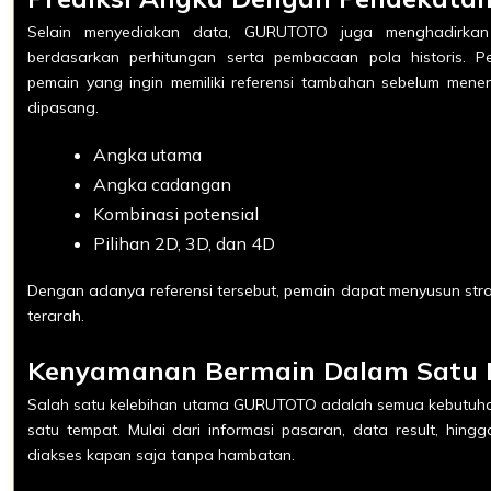
Selain menyediakan data, GURUTOTO juga menghadirkan 
berdasarkan perhitungan serta pembacaan pola historis. 
pemain yang ingin memiliki referensi tambahan sebelum men
dipasang.
Angka utama
Angka cadangan
Kombinasi potensial
Pilihan 2D, 3D, dan 4D
Dengan adanya referensi tersebut, pemain dapat menyusun stra
terarah.
Kenyamanan Bermain Dalam Satu 
Salah satu kelebihan utama GURUTOTO adalah semua kebutuha
satu tempat. Mulai dari informasi pasaran, data result, hin
diakses kapan saja tanpa hambatan.