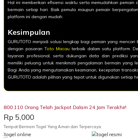
Hal ini memberikan efisiensi waktu serta memudahkan pemain d
bermain setiap hari. Baik pemula maupun pemain berpenga
platform ini dengan mudah.
Kesimpulan
GURUTOTO menjadi solusi lengkap bagi pemain yang mencari b
dengan pasaran
Toto Macau
terbaik dalam satu platform. De
layanan profesional, serta dukungan data dan prediksi yan
memiliki peluang untuk menikmati pengalaman bermain yang l
Bagi Anda yang mengutamakan keamanan, kecepatan transaks
GURUTOTO adalah pilihan yang tepat untuk digunakan setiap ha
800.110 Orang Telah Jackpot Dalam 24 Jam Terakhir!
Price:
Rp 5,000
Tempat Bermain Togel Yang Aman dan Terpercaya