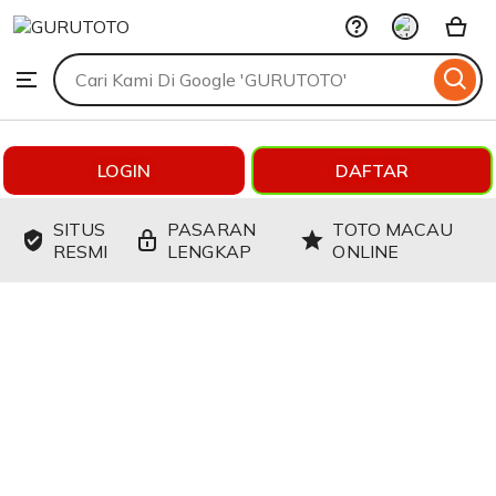
GURUTOTO
Skip
to
Search
Browse
ontent
for
items
or
shops
LOGIN
DAFTAR
SITUS
PASARAN
TOTO MACAU
RESMI
LENGKAP
ONLINE