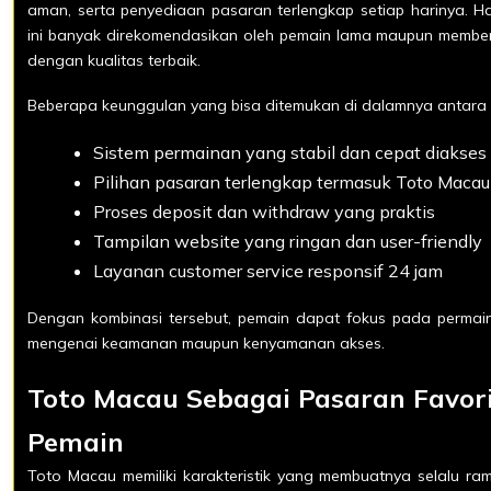
aman, serta penyediaan pasaran terlengkap setiap harinya. Ha
ini banyak direkomendasikan oleh pemain lama maupun member
dengan kualitas terbaik.
Beberapa keunggulan yang bisa ditemukan di dalamnya antara l
Sistem permainan yang stabil dan cepat diakses
Pilihan pasaran terlengkap termasuk Toto Macau
Proses deposit dan withdraw yang praktis
Tampilan website yang ringan dan user-friendly
Layanan customer service responsif 24 jam
Dengan kombinasi tersebut, pemain dapat fokus pada permain
mengenai keamanan maupun kenyamanan akses.
Toto Macau Sebagai Pasaran Favor
Pemain
Toto Macau memiliki karakteristik yang membuatnya selalu ram