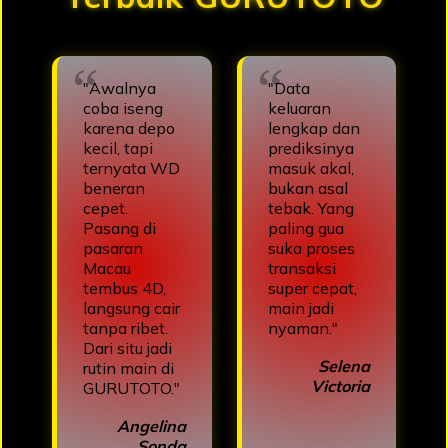
"Awalnya
"Data
coba iseng
keluaran
karena depo
lengkap dan
kecil, tapi
prediksinya
ternyata WD
masuk akal,
beneran
bukan asal
cepet.
tebak. Yang
Pasang di
paling gua
pasaran
suka proses
Macau
transaksi
tembus 4D,
super cepat,
langsung cair
main jadi
tanpa ribet.
nyaman."
Dari situ jadi
Selena
rutin main di
Victoria
GURUTOTO."
Angelina
Sonda