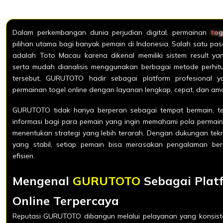
Dalam perkembangan dunia perjudian digital, permainan
tog
pilihan utama bagi banyak pemain di Indonesia. Salah satu pas
adalah Toto Macau karena dikenal memiliki sistem result yan
serta mudah dianalisis menggunakan berbagai metode perhitu
tersebut, GURUTOTO hadir sebagai platform profesional 
permainan togel online dengan layanan lengkap, cepat, dan am
GURUTOTO tidak hanya berperan sebagai tempat bermain, te
informasi bagi para pemain yang ingin memahami pola permai
menentukan strategi yang lebih terarah. Dengan dukungan tek
yang stabil, setiap pemain bisa merasakan pengalaman b
efisien.
Mengenal
GURUTOTO
Sebagai Plat
Online Terpercaya
Reputasi GURUTOTO dibangun melalui pelayanan yang konsiste