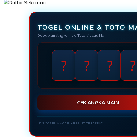
TOGEL ONLINE & TOTO 
Dapatkan Angka Hoki Toto Macau Hari Ini
?
?
?
?
CEK ANGKA MAIN
LIVE TOGEL MACAU • RESULT TERCEPAT