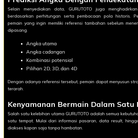
Selain menyediakan data, GURUTOTO juga menghadirkan 
berdasarkan perhitungan serta pembacaan pola historis. 
pemain yang ingin memiliki referensi tambahan sebelum men
dipasang.
Angka utama
Angka cadangan
Kombinasi potensial
Pilihan 2D, 3D, dan 4D
Dengan adanya referensi tersebut, pemain dapat menyusun stra
terarah.
Kenyamanan Bermain Dalam Satu 
Salah satu kelebihan utama GURUTOTO adalah semua kebutuha
satu tempat. Mulai dari informasi pasaran, data result, hin
diakses kapan saja tanpa hambatan.