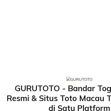
GURUTOTO - Bandar Toge
Resmi & Situs Toto Macau 
di Satu Platform