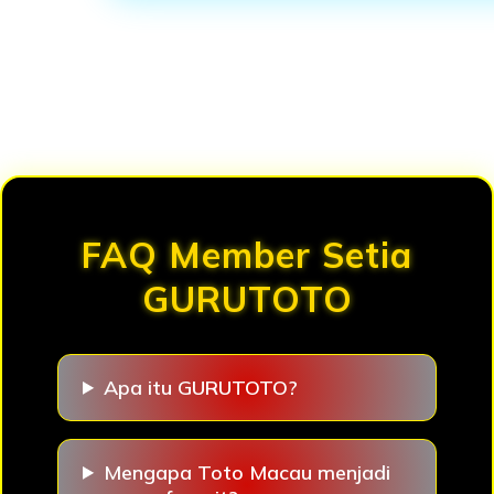
Loading...
FAQ Member Setia
GURUTOTO
Apa itu GURUTOTO?
Mengapa Toto Macau menjadi