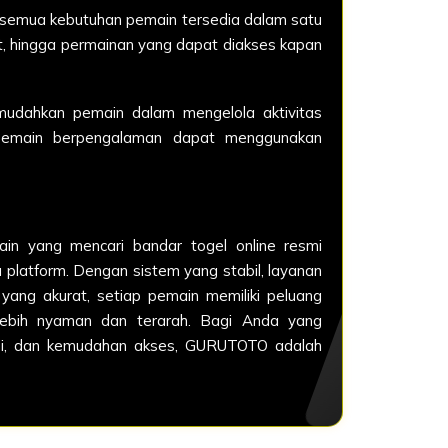
semua kebutuhan pemain tersedia dalam satu
ult, hingga permainan yang dapat diakses kapan
emudahkan pemain dalam mengelola aktivitas
 pemain berpengalaman dapat menggunakan
in yang mencari bandar togel online resmi
 platform. Dengan sistem yang stabil, layanan
 yang akurat, setiap pemain memiliki peluang
lebih nyaman dan terarah. Bagi Anda yang
si, dan kemudahan akses, GURUTOTO adalah