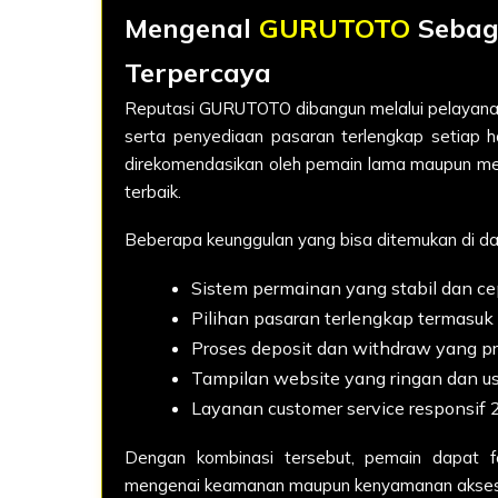
Mengenal
GURUTOTO
Sebaga
Terpercaya
Reputasi GURUTOTO dibangun melalui pelayanan
serta penyediaan pasaran terlengkap setiap ha
direkomendasikan oleh pemain lama maupun mem
terbaik.
Beberapa keunggulan yang bisa ditemukan di dal
Sistem permainan yang stabil dan ce
Pilihan pasaran terlengkap termasuk
Proses deposit dan withdraw yang pr
Tampilan website yang ringan dan us
Layanan customer service responsif 
Dengan kombinasi tersebut, pemain dapat f
mengenai keamanan maupun kenyamanan akses