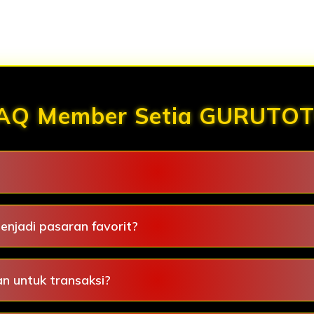
AQ Member Setia GURUTO
jadi pasaran favorit?
untuk transaksi?