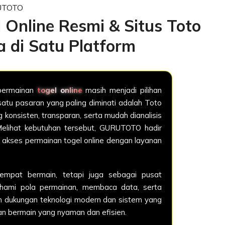
Online Resmi & Situs Toto
 di Satu Platform
 permainan
togel online
masih menjadi pilihan
satu pasaran yang paling diminati adalah Toto
g konsisten, transparan, serta mudah dianalisis
elihat kebutuhan tersebut, GURUTOTO hadir
 akses permainan togel online dengan layanan
mpat bermain, tetapi juga sebagai pusat
ahami pola permainan, membaca data, serta
an dukungan teknologi modern dan sistem yang
an bermain yang nyaman dan efisien.