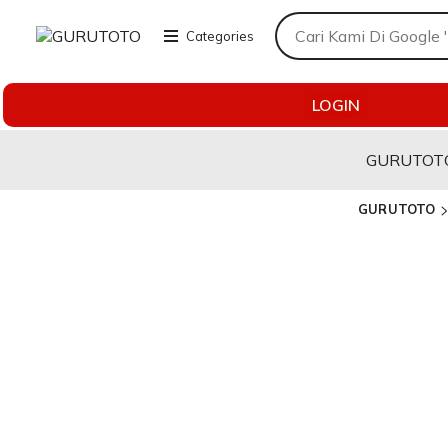
Skip
Search
to
GURUTOTO
Categories
for
Content
items
or
shops
LOGIN
GURUTOT
GURUTOTO