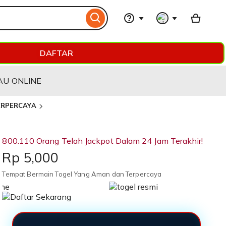
DAFTAR
AU ONLINE
ERPERCAYA
800.110 Orang Telah Jackpot Dalam 24 Jam Terakhir!
Price:
Rp 5,000
Tempat Bermain Togel Yang Aman dan Terpercaya