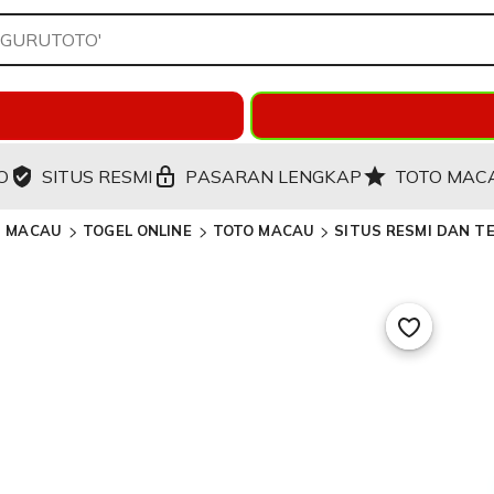
O
SITUS RESMI
PASARAN LENGKAP
TOTO MAC
MACAU
TOGEL ONLINE
TOTO MACAU
SITUS RESMI DAN T