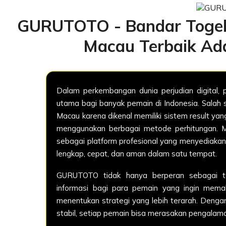
GURUTOTO - Bandar Togel 
Macau Terbaik Ada
Dalam perkembangan dunia perjudian digital,
utama bagi banyak pemain di Indonesia. Salah 
Macau karena dikenal memiliki sistem result yan
menggunakan berbagai metode perhitungan. M
sebagai platform profesional yang menyediakan
lengkap, cepat, dan aman dalam satu tempat.
GURUTOTO tidak hanya berperan sebagai te
informasi bagi para pemain yang ingin mem
menentukan strategi yang lebih terarah. Deng
stabil, setiap pemain bisa merasakan pengalam