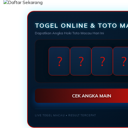
TOGEL ONLINE & TOTO 
Dapatkan Angka Hoki Toto Macau Hari Ini
?
?
?
?
CEK ANGKA MAIN
LIVE TOGEL MACAU • RESULT TERCEPAT