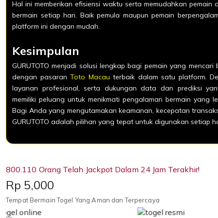
Hal ini memberikan efisiensi waktu serta memudahkan pemain d
bermain setiap hari. Baik pemula maupun pemain berpenga
platform ini dengan mudah.
Kesimpulan
GURUTOTO menjadi solusi lengkap bagi pemain yang mencari b
dengan pasaran
Toto Macau
terbaik dalam satu platform. De
layanan profesional, serta dukungan data dan prediksi yan
memiliki peluang untuk menikmati pengalaman bermain yang l
Bagi Anda yang mengutamakan keamanan, kecepatan transaks
GURUTOTO adalah pilihan yang tepat untuk digunakan setiap ha
800.110 Orang Telah Jackpot Dalam 24 Jam Terakhir!
Price:
Rp 5,000
Tempat Bermain Togel Yang Aman dan Terpercaya