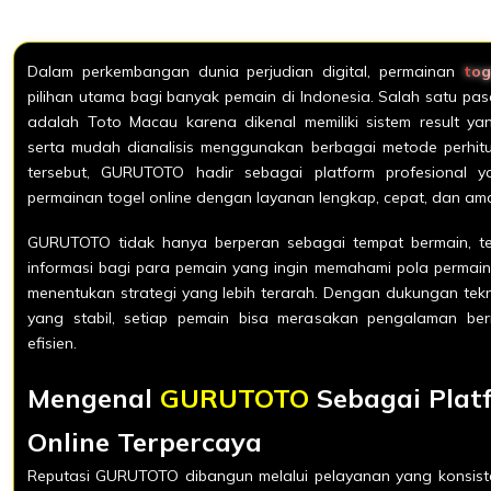
Dalam perkembangan dunia perjudian digital, permainan
tog
pilihan utama bagi banyak pemain di Indonesia. Salah satu pas
adalah Toto Macau karena dikenal memiliki sistem result yan
serta mudah dianalisis menggunakan berbagai metode perhitu
tersebut, GURUTOTO hadir sebagai platform profesional 
permainan togel online dengan layanan lengkap, cepat, dan am
GURUTOTO tidak hanya berperan sebagai tempat bermain, te
informasi bagi para pemain yang ingin memahami pola permai
menentukan strategi yang lebih terarah. Dengan dukungan tek
yang stabil, setiap pemain bisa merasakan pengalaman b
efisien.
Mengenal
GURUTOTO
Sebagai Plat
Online Terpercaya
Reputasi GURUTOTO dibangun melalui pelayanan yang konsiste