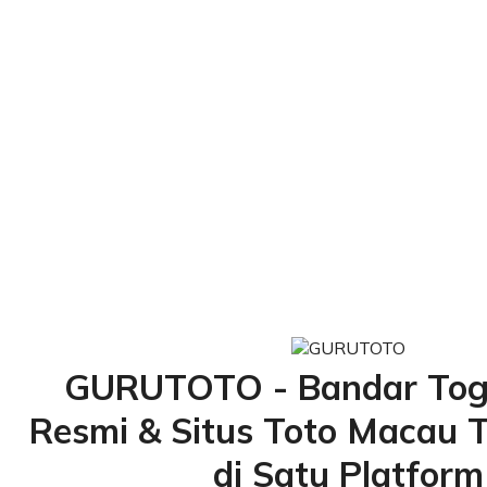
GURUTOTO - Bandar Toge
Resmi & Situs Toto Macau 
di Satu Platform