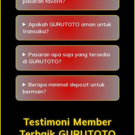
pasaran favorit?
Apakah GURUTOTO aman untuk
transaksi?
Pasaran apa saja yang tersedia
di GURUTOTO?
Berapa minimal deposit untuk
bermain?
Testimoni Member
Terbaik GURUTOTO