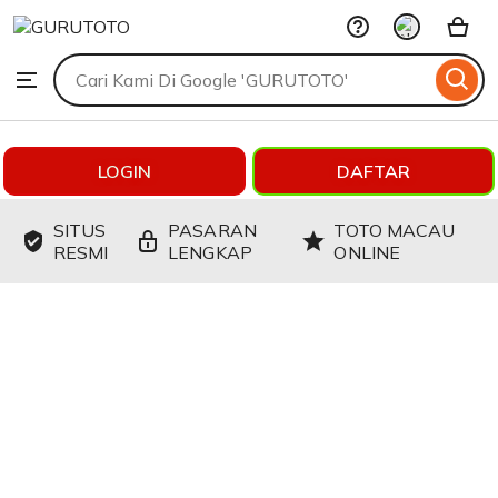
GURUTOTO
Skip
to
Search
Browse
ontent
for
items
or
shops
LOGIN
DAFTAR
SITUS
PASARAN
TOTO MACAU
RESMI
LENGKAP
ONLINE