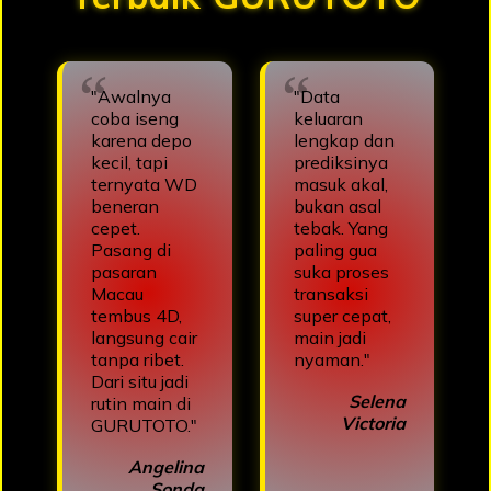
"Awalnya
"Data
coba iseng
keluaran
karena depo
lengkap dan
kecil, tapi
prediksinya
ternyata WD
masuk akal,
beneran
bukan asal
cepet.
tebak. Yang
Pasang di
paling gua
pasaran
suka proses
Macau
transaksi
tembus 4D,
super cepat,
langsung cair
main jadi
tanpa ribet.
nyaman."
Dari situ jadi
Selena
rutin main di
Victoria
GURUTOTO."
Angelina
Sonda