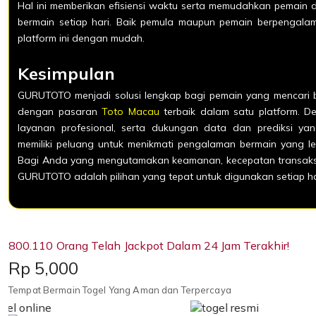
Hal ini memberikan efisiensi waktu serta memudahkan pemain d
bermain setiap hari. Baik pemula maupun pemain berpenga
platform ini dengan mudah.
Kesimpulan
GURUTOTO menjadi solusi lengkap bagi pemain yang mencari b
dengan pasaran
Toto Macau
terbaik dalam satu platform. De
layanan profesional, serta dukungan data dan prediksi yan
memiliki peluang untuk menikmati pengalaman bermain yang l
Bagi Anda yang mengutamakan keamanan, kecepatan transaks
GURUTOTO adalah pilihan yang tepat untuk digunakan setiap ha
800.110 Orang Telah Jackpot Dalam 24 Jam Terakhir!
Price:
Rp 5,000
Tempat Bermain Togel Yang Aman dan Terpercaya