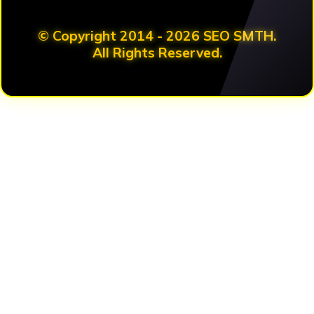
© Copyright 2014 - 2026 SEO SMTH.
All Rights Reserved.