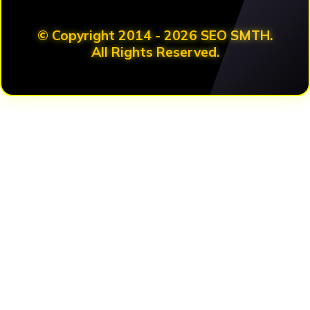
© Copyright 2014 - 2026 SEO SMTH.
All Rights Reserved.