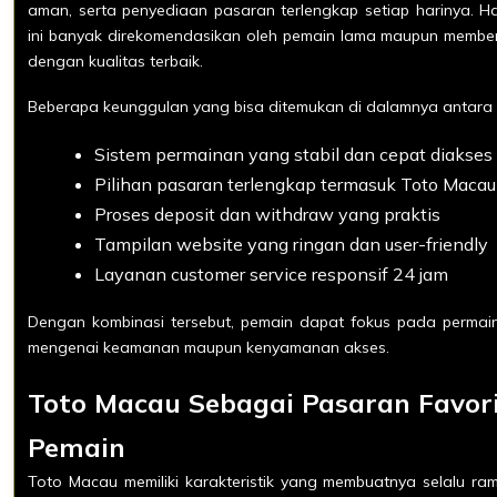
aman, serta penyediaan pasaran terlengkap setiap harinya. Ha
ini banyak direkomendasikan oleh pemain lama maupun member
dengan kualitas terbaik.
Beberapa keunggulan yang bisa ditemukan di dalamnya antara l
Sistem permainan yang stabil dan cepat diakses
Pilihan pasaran terlengkap termasuk Toto Macau
Proses deposit dan withdraw yang praktis
Tampilan website yang ringan dan user-friendly
Layanan customer service responsif 24 jam
Dengan kombinasi tersebut, pemain dapat fokus pada permain
mengenai keamanan maupun kenyamanan akses.
Toto Macau Sebagai Pasaran Favor
Pemain
Toto Macau memiliki karakteristik yang membuatnya selalu ram