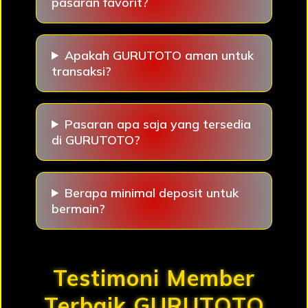
pasaran favorit?
Apakah GURUTOTO aman untuk
transaksi?
Pasaran apa saja yang tersedia
di GURUTOTO?
Berapa minimal deposit untuk
bermain?
Testimoni Member
Terbaik GURUTOTO