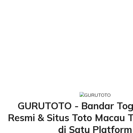
GURUTOTO - Bandar Toge
Resmi & Situs Toto Macau 
di Satu Platform