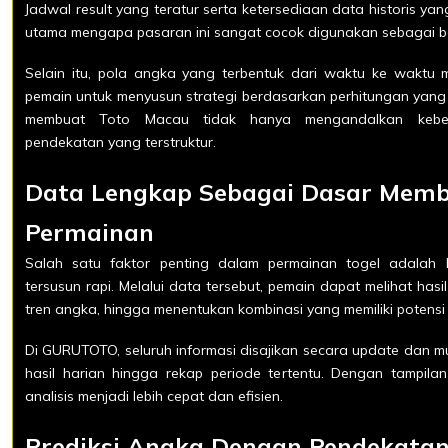
Jadwal result yang teratur serta ketersediaan data historis ya
utama mengapa pasaran ini sangat cocok digunakan sebagai ba
Selain itu, pola angka yang terbentuk dari waktu ke waktu 
pemain untuk menyusun strategi berdasarkan perhitungan yang 
membuat Toto Macau tidak hanya mengandalkan keberu
pendekatan yang terstruktur.
Data Lengkap Sebagai Dasar Memb
Permainan
Salah satu faktor penting dalam permainan togel adalah 
tersusun rapi. Melalui data tersebut, pemain dapat melihat hasi
tren angka, hingga menentukan kombinasi yang memiliki potensi 
Di GURUTOTO, seluruh informasi disajikan secara update dan m
hasil harian hingga rekap periode tertentu. Dengan tampilan
analisis menjadi lebih cepat dan efisien.
Prediksi Angka Dengan Pendekatan 