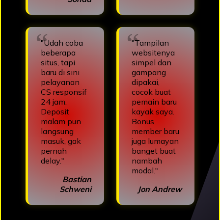
"Udah coba
"Tampilan
beberapa
websitenya
situs, tapi
simpel dan
baru di sini
gampang
pelayanan
dipakai,
CS responsif
cocok buat
24 jam.
pemain baru
Deposit
kayak saya.
malam pun
Bonus
langsung
member baru
masuk, gak
juga lumayan
pernah
banget buat
delay."
nambah
modal."
Bastian
Schweni
Jon Andrew