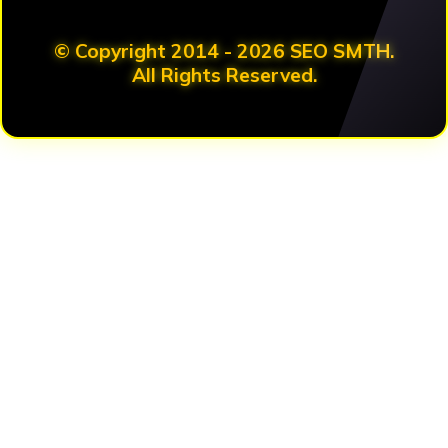
© Copyright 2014 - 2026 SEO SMTH.
All Rights Reserved.