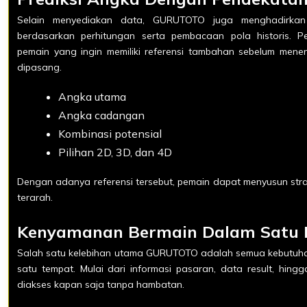
Selain menyediakan data, GURUTOTO juga menghadirkan 
berdasarkan perhitungan serta pembacaan pola historis. 
pemain yang ingin memiliki referensi tambahan sebelum men
dipasang.
Angka utama
Angka cadangan
Kombinasi potensial
Pilihan 2D, 3D, dan 4D
Dengan adanya referensi tersebut, pemain dapat menyusun stra
terarah.
Kenyamanan Bermain Dalam Satu 
Salah satu kelebihan utama GURUTOTO adalah semua kebutuha
satu tempat. Mulai dari informasi pasaran, data result, hin
diakses kapan saja tanpa hambatan.