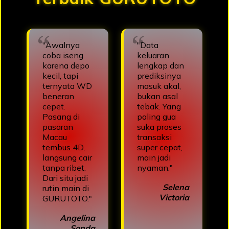
"Awalnya
"Data
coba iseng
keluaran
karena depo
lengkap dan
kecil, tapi
prediksinya
ternyata WD
masuk akal,
beneran
bukan asal
cepet.
tebak. Yang
Pasang di
paling gua
pasaran
suka proses
Macau
transaksi
tembus 4D,
super cepat,
langsung cair
main jadi
tanpa ribet.
nyaman."
Dari situ jadi
Selena
rutin main di
Victoria
GURUTOTO."
Angelina
Sonda