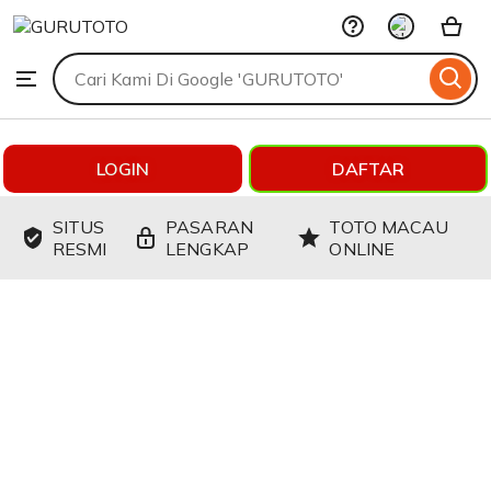
GURUTOTO
Skip
to
Search
Browse
ontent
for
items
or
shops
LOGIN
DAFTAR
SITUS
PASARAN
TOTO MACAU
RESMI
LENGKAP
ONLINE