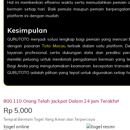
Hal ini memberikan efisiensi waktu serta memudahkan pemain d
bermain setiap hari. Baik pemula maupun pemain berpenga
platform ini dengan mudah.
Kesimpulan
GURUTOTO menjadi solusi lengkap bagi pemain yang mencari b
dengan pasaran
Toto Macau
terbaik dalam satu platform. De
layanan profesional, serta dukungan data dan prediksi yan
memiliki peluang untuk menikmati pengalaman bermain yang l
Bagi Anda yang mengutamakan keamanan, kecepatan transaks
GURUTOTO adalah pilihan yang tepat untuk digunakan setiap ha
800.110 Orang Telah Jackpot Dalam 24 Jam Terakhir!
Price:
Rp 5,000
Tempat Bermain Togel Yang Aman dan Terpercaya