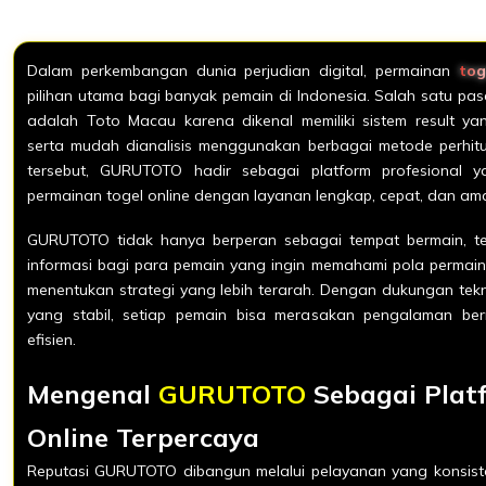
Dalam perkembangan dunia perjudian digital, permainan
tog
pilihan utama bagi banyak pemain di Indonesia. Salah satu pas
adalah Toto Macau karena dikenal memiliki sistem result yan
serta mudah dianalisis menggunakan berbagai metode perhitu
tersebut, GURUTOTO hadir sebagai platform profesional 
permainan togel online dengan layanan lengkap, cepat, dan am
GURUTOTO tidak hanya berperan sebagai tempat bermain, te
informasi bagi para pemain yang ingin memahami pola permai
menentukan strategi yang lebih terarah. Dengan dukungan tek
yang stabil, setiap pemain bisa merasakan pengalaman b
efisien.
Mengenal
GURUTOTO
Sebagai Plat
Online Terpercaya
Reputasi GURUTOTO dibangun melalui pelayanan yang konsiste