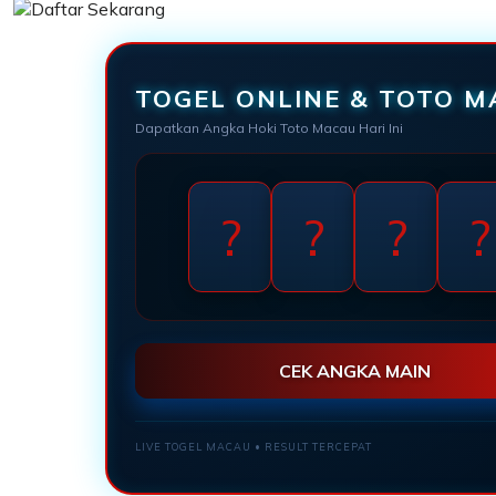
TOGEL ONLINE & TOTO 
Dapatkan Angka Hoki Toto Macau Hari Ini
?
?
?
?
CEK ANGKA MAIN
LIVE TOGEL MACAU • RESULT TERCEPAT