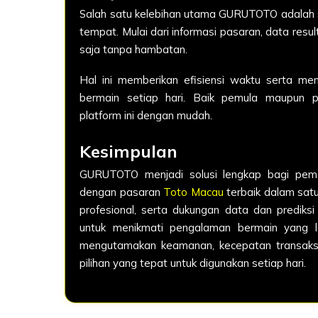
Salah satu kelebihan utama GURUTOTO adalah 
tempat. Mulai dari informasi pasaran, data res
saja tanpa hambatan.
Hal ini memberikan efisiensi waktu serta m
bermain setiap hari. Baik pemula maupun
platform ini dengan mudah.
Kesimpulan
GURUTOTO menjadi solusi lengkap bagi pema
dengan pasaran
Toto Macau
terbaik dalam satu
profesional, serta dukungan data dan prediksi
untuk menikmati pengalaman bermain yang 
mengutamakan keamanan, kecepatan transak
pilihan yang tepat untuk digunakan setiap hari.