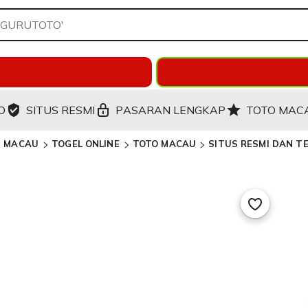
O
SITUS RESMI
PASARAN LENGKAP
TOTO MAC
MACAU
TOGEL ONLINE
TOTO MACAU
SITUS RESMI DAN T