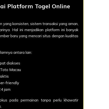
i Platform Togel Online
 yang konsisten, sistem transaksi yang aman,
rinya. Hal ini menjadikan platform ini banyak
ber baru yang mencari situs dengan kualitas
amnya antara lain:
pat diakses
 Toto Macau
aktis
er-friendly
24 jam
okus pada permainan tanpa perlu khawatir
.