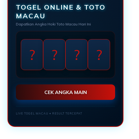
TOGEL ONLINE & TOTO
MACAU
Dapatkan Angka Hoki Toto Macau Hari Ini
?
?
?
?
CEK ANGKA MAIN
LIVE TOGEL MACAU • RESULT TERCEPAT