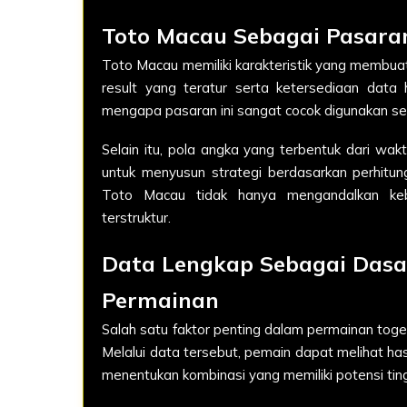
Toto Macau Sebagai Pasara
Toto Macau memiliki karakteristik yang membuat
result yang teratur serta ketersediaan data
mengapa pasaran ini sangat cocok digunakan seb
Selain itu, pola angka yang terbentuk dari w
untuk menyusun strategi berdasarkan perhitu
Toto Macau tidak hanya mengandalkan keb
terstruktur.
Data Lengkap Sebagai Das
Permainan
Salah satu faktor penting dalam permainan toge
Melalui data tersebut, pemain dapat melihat ha
menentukan kombinasi yang memiliki potensi ting