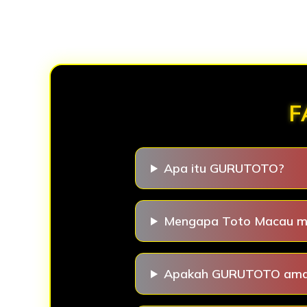
Loading...
F
Apa itu GURUTOTO?
Mengapa Toto Macau men
Apakah GURUTOTO aman 