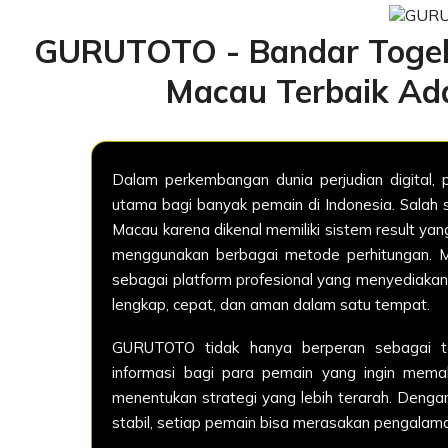
GURUTOTO - Bandar Togel 
Macau Terbaik Ada
Dalam perkembangan dunia perjudian digital,
utama bagi banyak pemain di Indonesia. Salah 
Macau karena dikenal memiliki sistem result yan
menggunakan berbagai metode perhitungan. M
sebagai platform profesional yang menyediakan
lengkap, cepat, dan aman dalam satu tempat.
GURUTOTO tidak hanya berperan sebagai te
informasi bagi para pemain yang ingin mem
menentukan strategi yang lebih terarah. Deng
stabil, setiap pemain bisa merasakan pengalam