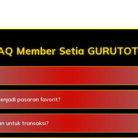
AQ Member Setia GURUTO
jadi pasaran favorit?
untuk transaksi?