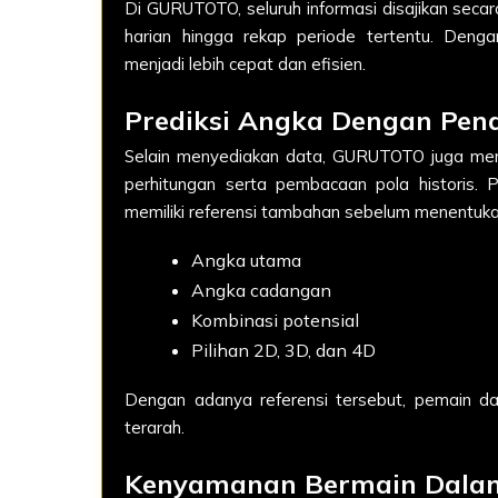
Di GURUTOTO, seluruh informasi disajikan secar
harian hingga rekap periode tertentu. Denga
menjadi lebih cepat dan efisien.
Prediksi Angka Dengan Pend
Selain menyediakan data, GURUTOTO juga meng
perhitungan serta pembacaan pola historis.
memiliki referensi tambahan sebelum menentuk
Angka utama
Angka cadangan
Kombinasi potensial
Pilihan 2D, 3D, dan 4D
Dengan adanya referensi tersebut, pemain da
terarah.
Kenyamanan Bermain Dalam