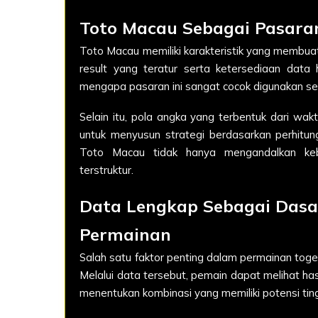
Toto Macau Sebagai Pasara
Toto Macau memiliki karakteristik yang membuat
result yang teratur serta ketersediaan data
mengapa pasaran ini sangat cocok digunakan seb
Selain itu, pola angka yang terbentuk dari w
untuk menyusun strategi berdasarkan perhitu
Toto Macau tidak hanya mengandalkan keb
terstruktur.
Data Lengkap Sebagai Das
Permainan
Salah satu faktor penting dalam permainan toge
Melalui data tersebut, pemain dapat melihat ha
menentukan kombinasi yang memiliki potensi ting