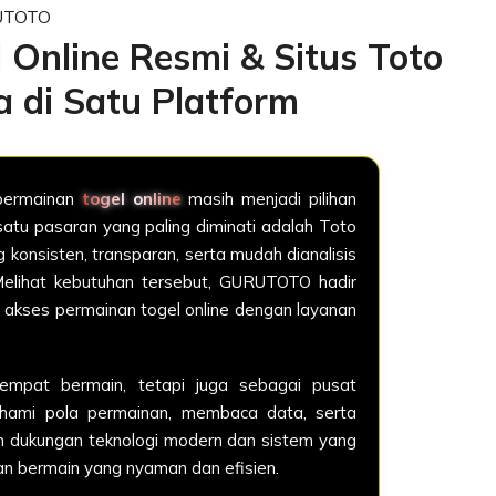
Online Resmi & Situs Toto
 di Satu Platform
 permainan
togel online
masih menjadi pilihan
satu pasaran yang paling diminati adalah Toto
g konsisten, transparan, serta mudah dianalisis
elihat kebutuhan tersebut, GURUTOTO hadir
 akses permainan togel online dengan layanan
mpat bermain, tetapi juga sebagai pusat
ahami pola permainan, membaca data, serta
an dukungan teknologi modern dan sistem yang
an bermain yang nyaman dan efisien.