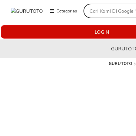
Skip
Search
to
GURUTOTO
Categories
for
Content
items
or
shops
LOGIN
GURUTOT
GURUTOTO