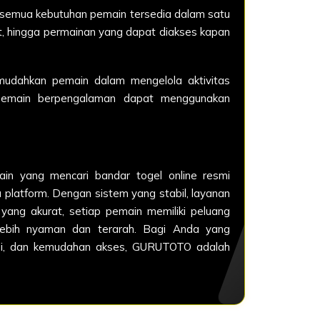
semua kebutuhan pemain tersedia dalam satu
ult, hingga permainan yang dapat diakses kapan
emudahkan pemain dalam mengelola aktivitas
 pemain berpengalaman dapat menggunakan
in yang mencari bandar togel online resmi
 platform. Dengan sistem yang stabil, layanan
 yang akurat, setiap pemain memiliki peluang
lebih nyaman dan terarah. Bagi Anda yang
si, dan kemudahan akses, GURUTOTO adalah