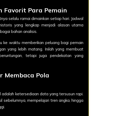
n Favorit Para Pemain
nya selalu ramai dimainkan setiap hari. Jadwal
 historis yang lengkap menjadi alasan utama
agai bahan analisis.
aktu ke waktu memberikan peluang bagi pemain
ngan yang lebih matang. Inilah yang membuat
eruntungan, tetapi juga pendekatan yang
ar Membaca Pola
l adalah ketersediaan data yang tersusun rapi.
sil sebelumnya, mempelajari tren angka, hingga
gi.