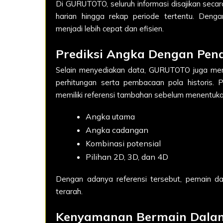
Di GURUTOTO, seluruh informasi disajikan secar
harian hingga rekap periode tertentu. Denga
menjadi lebih cepat dan efisien.
Prediksi Angka Dengan Pend
Selain menyediakan data, GURUTOTO juga meng
perhitungan serta pembacaan pola historis.
memiliki referensi tambahan sebelum menentuk
Angka utama
Angka cadangan
Kombinasi potensial
Pilihan 2D, 3D, dan 4D
Dengan adanya referensi tersebut, pemain da
terarah.
Kenyamanan Bermain Dalam