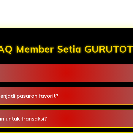
AQ Member Setia GURUTO
jadi pasaran favorit?
untuk transaksi?