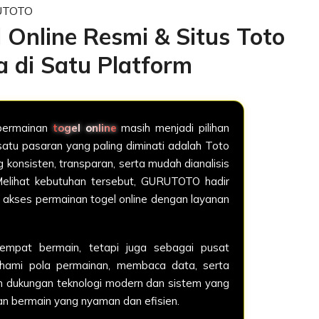
Online Resmi & Situs Toto
 di Satu Platform
 permainan
togel online
masih menjadi pilihan
satu pasaran yang paling diminati adalah Toto
g konsisten, transparan, serta mudah dianalisis
elihat kebutuhan tersebut, GURUTOTO hadir
 akses permainan togel online dengan layanan
mpat bermain, tetapi juga sebagai pusat
ahami pola permainan, membaca data, serta
an dukungan teknologi modern dan sistem yang
an bermain yang nyaman dan efisien.