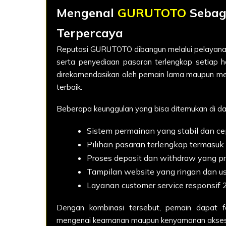
Mengenal
GURUTOTO
Sebaga
Terpercaya
Reputasi GURUTOTO dibangun melalui pelayanan
serta penyediaan pasaran terlengkap setiap ha
direkomendasikan oleh pemain lama maupun mem
terbaik.
Beberapa keunggulan yang bisa ditemukan di dal
Sistem permainan yang stabil dan ce
Pilihan pasaran terlengkap termasuk
Proses deposit dan withdraw yang pr
Tampilan website yang ringan dan us
Layanan customer service responsif 
Dengan kombinasi tersebut, pemain dapat f
mengenai keamanan maupun kenyamanan akses