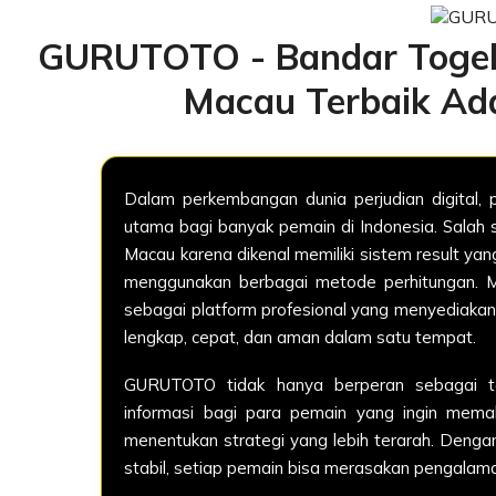
GURUTOTO - Bandar Togel 
Macau Terbaik Ada
Dalam perkembangan dunia perjudian digital,
utama bagi banyak pemain di Indonesia. Salah 
Macau karena dikenal memiliki sistem result yan
menggunakan berbagai metode perhitungan. M
sebagai platform profesional yang menyediakan
lengkap, cepat, dan aman dalam satu tempat.
GURUTOTO tidak hanya berperan sebagai te
informasi bagi para pemain yang ingin mem
menentukan strategi yang lebih terarah. Deng
stabil, setiap pemain bisa merasakan pengalam