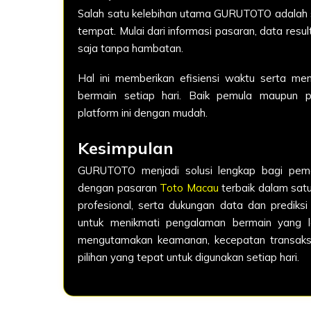
Salah satu kelebihan utama GURUTOTO adalah 
tempat. Mulai dari informasi pasaran, data res
saja tanpa hambatan.
Hal ini memberikan efisiensi waktu serta m
bermain setiap hari. Baik pemula maupun
platform ini dengan mudah.
Kesimpulan
GURUTOTO menjadi solusi lengkap bagi pema
dengan pasaran
Toto Macau
terbaik dalam satu
profesional, serta dukungan data dan prediksi
untuk menikmati pengalaman bermain yang 
mengutamakan keamanan, kecepatan transak
pilihan yang tepat untuk digunakan setiap hari.