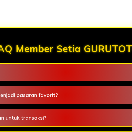
AQ Member Setia GURUTO
jadi pasaran favorit?
untuk transaksi?