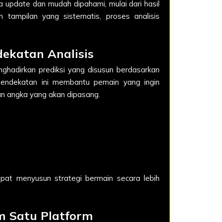
a update dan mudah dipahami, mulai dari hasil
n tampilan yang sistematis, proses analisis
ekatan Analisis
hadirkan prediksi yang disusun berdasarkan
 Pendekatan ini membantu pemain yang ingin
an angka yang akan dipasang.
pat menyusun strategi bermain secara lebih
 Satu Platform