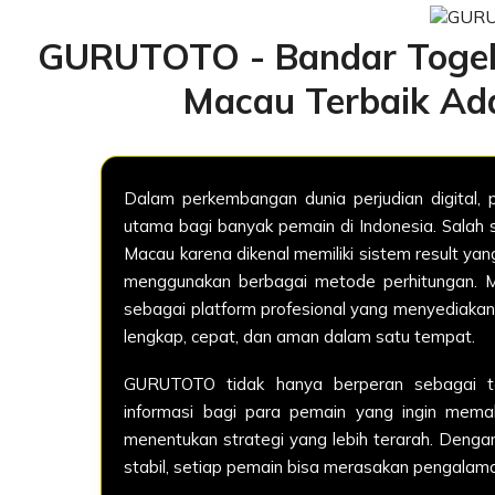
GURUTOTO - Bandar Togel 
Macau Terbaik Ada
Dalam perkembangan dunia perjudian digital,
utama bagi banyak pemain di Indonesia. Salah 
Macau karena dikenal memiliki sistem result yan
menggunakan berbagai metode perhitungan. M
sebagai platform profesional yang menyediakan
lengkap, cepat, dan aman dalam satu tempat.
GURUTOTO tidak hanya berperan sebagai te
informasi bagi para pemain yang ingin mem
menentukan strategi yang lebih terarah. Deng
stabil, setiap pemain bisa merasakan pengalam