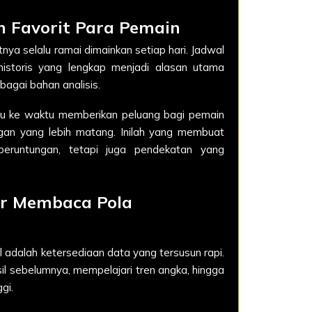
n Favorit Para Pemain
nya selalu ramai dimainkan setiap hari. Jadwal
 historis yang lengkap menjadi alasan utama
agai bahan analisis.
aktu ke waktu memberikan peluang bagi pemain
ngan yang lebih matang. Inilah yang membuat
eruntungan, tetapi juga pendekatan yang
ar Membaca Pola
l adalah ketersediaan data yang tersusun rapi.
sil sebelumnya, mempelajari tren angka, hingga
gi.