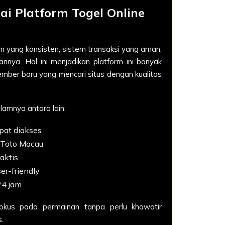
i Platform Togel Online
 yang konsisten, sistem transaksi yang aman,
rinya. Hal ini menjadikan platform ini banyak
ber baru yang mencari situs dengan kualitas
amnya antara lain:
pat diakses
 Toto Macau
aktis
er-friendly
24 jam
okus pada permainan tanpa perlu khawatir
.