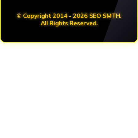
© Copyright 2014 - 2026 SEO SMTH.
All Rights Reserved.