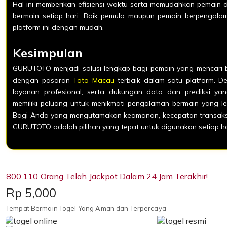
Hal ini memberikan efisiensi waktu serta memudahkan pemain d
bermain setiap hari. Baik pemula maupun pemain berpenga
platform ini dengan mudah.
Kesimpulan
GURUTOTO menjadi solusi lengkap bagi pemain yang mencari b
dengan pasaran
Toto Macau
terbaik dalam satu platform. De
layanan profesional, serta dukungan data dan prediksi yan
memiliki peluang untuk menikmati pengalaman bermain yang l
Bagi Anda yang mengutamakan keamanan, kecepatan transaks
GURUTOTO adalah pilihan yang tepat untuk digunakan setiap ha
800.110 Orang Telah Jackpot Dalam 24 Jam Terakhir!
Price:
Rp 5,000
Tempat Bermain Togel Yang Aman dan Terpercaya