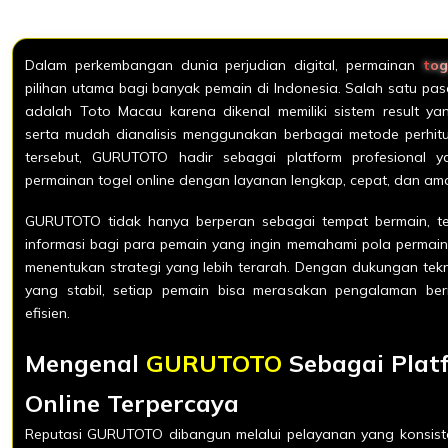
Dalam perkembangan dunia perjudian digital, permainan
tog
pilihan utama bagi banyak pemain di Indonesia. Salah satu pas
adalah Toto Macau karena dikenal memiliki sistem result yan
serta mudah dianalisis menggunakan berbagai metode perhitu
tersebut, GURUTOTO hadir sebagai platform profesional 
permainan togel online dengan layanan lengkap, cepat, dan am
GURUTOTO tidak hanya berperan sebagai tempat bermain, te
informasi bagi para pemain yang ingin memahami pola permai
menentukan strategi yang lebih terarah. Dengan dukungan tek
yang stabil, setiap pemain bisa merasakan pengalaman b
efisien.
Mengenal
GURUTOTO
Sebagai Plat
Online Terpercaya
Reputasi GURUTOTO dibangun melalui pelayanan yang konsiste