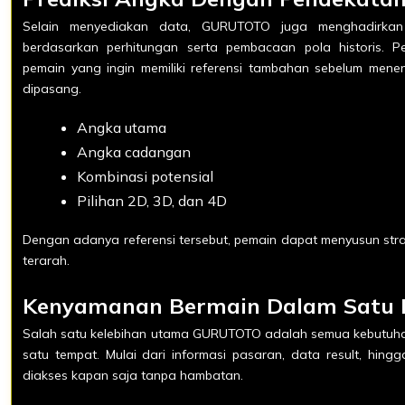
Selain menyediakan data, GURUTOTO juga menghadirkan 
berdasarkan perhitungan serta pembacaan pola historis. 
pemain yang ingin memiliki referensi tambahan sebelum men
dipasang.
Angka utama
Angka cadangan
Kombinasi potensial
Pilihan 2D, 3D, dan 4D
Dengan adanya referensi tersebut, pemain dapat menyusun stra
terarah.
Kenyamanan Bermain Dalam Satu 
Salah satu kelebihan utama GURUTOTO adalah semua kebutuha
satu tempat. Mulai dari informasi pasaran, data result, hin
diakses kapan saja tanpa hambatan.