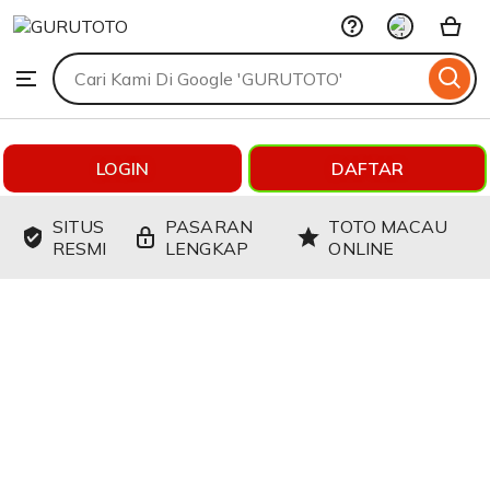
GURUTOTO
Skip
to
Search
Browse
ontent
for
items
or
shops
LOGIN
DAFTAR
SITUS
PASARAN
TOTO MACAU
RESMI
LENGKAP
ONLINE