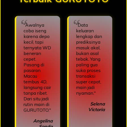
"Awalnya
"Data
coba iseng
keluaran
karena depo
lengkap dan
kecil, tapi
prediksinya
ternyata WD
masuk akal,
beneran
bukan asal
cepet.
tebak. Yang
Pasang di
paling gua
pasaran
suka proses
Macau
transaksi
tembus 4D,
super cepat,
langsung cair
main jadi
tanpa ribet.
nyaman."
Dari situ jadi
Selena
rutin main di
Victoria
GURUTOTO."
Angelina
Sonda