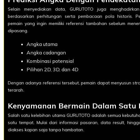
Selain menyediakan data, GURUTOTO juga menghadirkan 
berdasarkan perhitungan serta pembacaan pola historis. 
pemain yang ingin memiliki referensi tambahan sebelum men
dipasang.
Angka utama
Angka cadangan
Kombinasi potensial
Pilihan 2D, 3D, dan 4D
Dengan adanya referensi tersebut, pemain dapat menyusun stra
terarah.
Kenyamanan Bermain Dalam Satu 
Salah satu kelebihan utama GURUTOTO adalah semua kebutuha
satu tempat. Mulai dari informasi pasaran, data result, hin
diakses kapan saja tanpa hambatan.