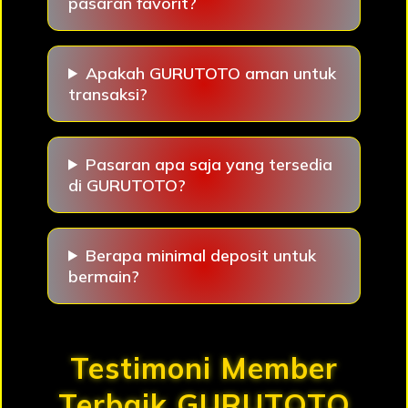
pasaran favorit?
Apakah GURUTOTO aman untuk
transaksi?
Pasaran apa saja yang tersedia
di GURUTOTO?
Berapa minimal deposit untuk
bermain?
Testimoni Member
Terbaik GURUTOTO