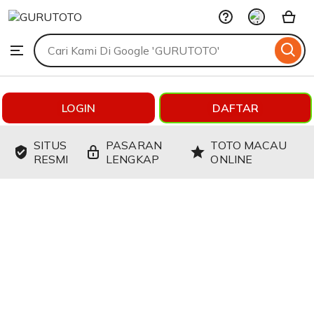
GURUTOTO
Skip
to
Search
Browse
ontent
for
items
or
shops
LOGIN
DAFTAR
SITUS
PASARAN
TOTO MACAU
RESMI
LENGKAP
ONLINE