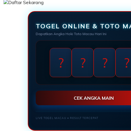
TOGEL ONLINE & TOTO 
Dapatkan Angka Hoki Toto Macau Hari Ini
?
?
?
?
CEK ANGKA MAIN
LIVE TOGEL MACAU • RESULT TERCEPAT