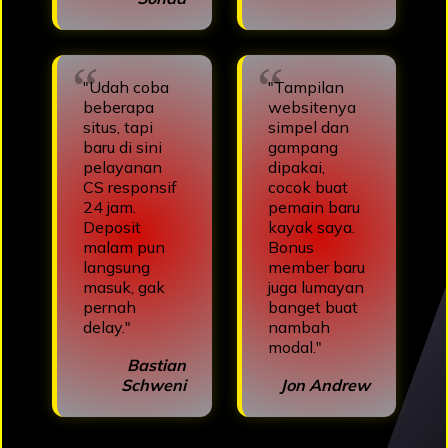
"Udah coba
"Tampilan
beberapa
websitenya
situs, tapi
simpel dan
baru di sini
gampang
pelayanan
dipakai,
CS responsif
cocok buat
24 jam.
pemain baru
Deposit
kayak saya.
malam pun
Bonus
langsung
member baru
masuk, gak
juga lumayan
pernah
banget buat
delay."
nambah
modal."
Bastian
Schweni
Jon Andrew