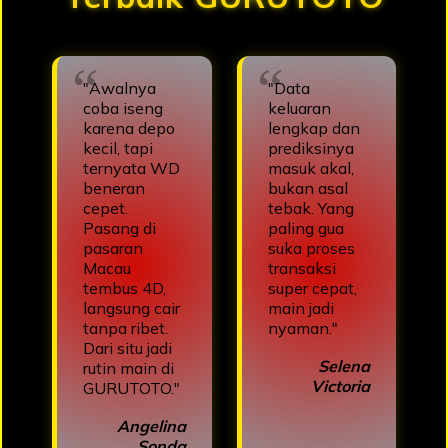
"Awalnya
"Data
coba iseng
keluaran
karena depo
lengkap dan
kecil, tapi
prediksinya
ternyata WD
masuk akal,
beneran
bukan asal
cepet.
tebak. Yang
Pasang di
paling gua
pasaran
suka proses
Macau
transaksi
tembus 4D,
super cepat,
langsung cair
main jadi
tanpa ribet.
nyaman."
Dari situ jadi
Selena
rutin main di
Victoria
GURUTOTO."
Angelina
Sonda