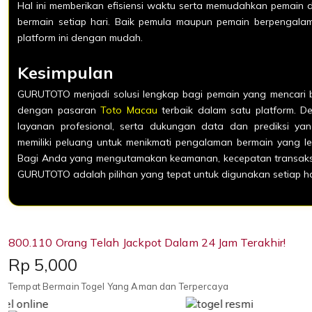
Hal ini memberikan efisiensi waktu serta memudahkan pemain d
bermain setiap hari. Baik pemula maupun pemain berpenga
platform ini dengan mudah.
Kesimpulan
GURUTOTO menjadi solusi lengkap bagi pemain yang mencari b
dengan pasaran
Toto Macau
terbaik dalam satu platform. De
layanan profesional, serta dukungan data dan prediksi yan
memiliki peluang untuk menikmati pengalaman bermain yang l
Bagi Anda yang mengutamakan keamanan, kecepatan transaks
GURUTOTO adalah pilihan yang tepat untuk digunakan setiap ha
800.110 Orang Telah Jackpot Dalam 24 Jam Terakhir!
Price:
Rp 5,000
Tempat Bermain Togel Yang Aman dan Terpercaya