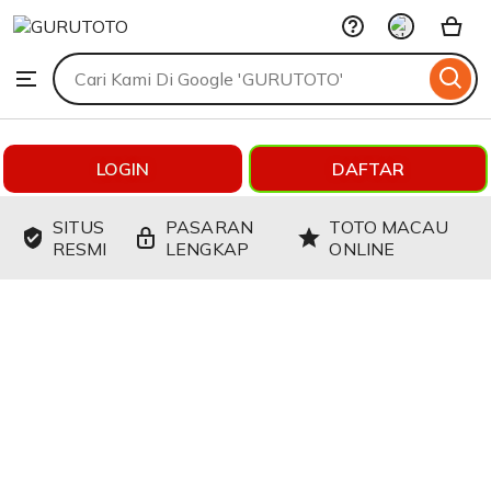
GURUTOTO
Skip
to
Search
Browse
ontent
for
items
or
shops
LOGIN
DAFTAR
SITUS
PASARAN
TOTO MACAU
RESMI
LENGKAP
ONLINE