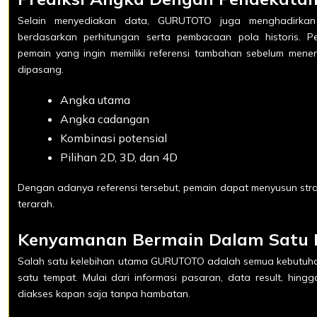
Selain menyediakan data, GURUTOTO juga menghadirkan 
berdasarkan perhitungan serta pembacaan pola historis. 
pemain yang ingin memiliki referensi tambahan sebelum men
dipasang.
Angka utama
Angka cadangan
Kombinasi potensial
Pilihan 2D, 3D, dan 4D
Dengan adanya referensi tersebut, pemain dapat menyusun stra
terarah.
Kenyamanan Bermain Dalam Satu 
Salah satu kelebihan utama GURUTOTO adalah semua kebutuha
satu tempat. Mulai dari informasi pasaran, data result, hin
diakses kapan saja tanpa hambatan.