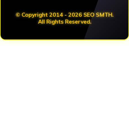
© Copyright 2014 - 2026 SEO SMTH.
All Rights Reserved.