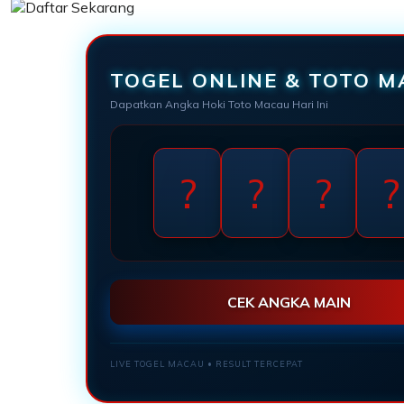
TOGEL ONLINE & TOTO 
Dapatkan Angka Hoki Toto Macau Hari Ini
?
?
?
?
CEK ANGKA MAIN
LIVE TOGEL MACAU • RESULT TERCEPAT