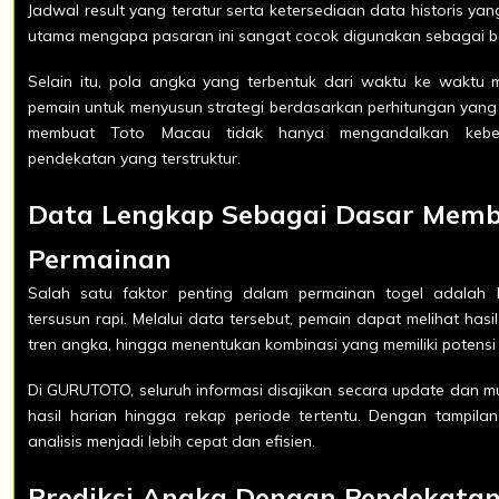
Jadwal result yang teratur serta ketersediaan data historis ya
utama mengapa pasaran ini sangat cocok digunakan sebagai ba
Selain itu, pola angka yang terbentuk dari waktu ke waktu 
pemain untuk menyusun strategi berdasarkan perhitungan yang 
membuat Toto Macau tidak hanya mengandalkan keberu
pendekatan yang terstruktur.
Data Lengkap Sebagai Dasar Memb
Permainan
Salah satu faktor penting dalam permainan togel adalah 
tersusun rapi. Melalui data tersebut, pemain dapat melihat hasi
tren angka, hingga menentukan kombinasi yang memiliki potensi 
Di GURUTOTO, seluruh informasi disajikan secara update dan m
hasil harian hingga rekap periode tertentu. Dengan tampilan
analisis menjadi lebih cepat dan efisien.
Prediksi Angka Dengan Pendekatan 