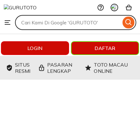
GURUTOTO
Skip
to
Search
Browse
ontent
for
items
or
shops
LOGIN
DAFTAR
SITUS
PASARAN
TOTO MACAU
RESMI
LENGKAP
ONLINE