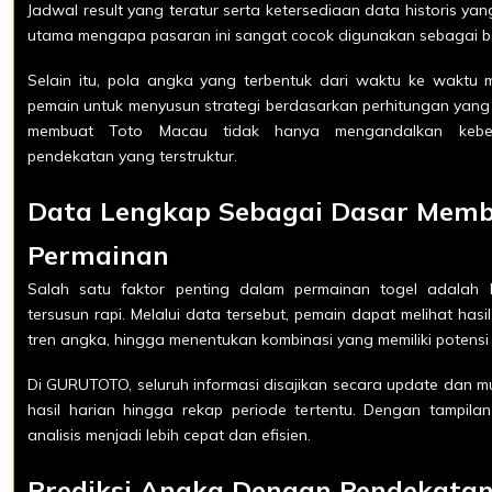
Jadwal result yang teratur serta ketersediaan data historis ya
utama mengapa pasaran ini sangat cocok digunakan sebagai ba
Selain itu, pola angka yang terbentuk dari waktu ke waktu 
pemain untuk menyusun strategi berdasarkan perhitungan yang 
membuat Toto Macau tidak hanya mengandalkan keberu
pendekatan yang terstruktur.
Data Lengkap Sebagai Dasar Memb
Permainan
Salah satu faktor penting dalam permainan togel adalah 
tersusun rapi. Melalui data tersebut, pemain dapat melihat hasi
tren angka, hingga menentukan kombinasi yang memiliki potensi 
Di GURUTOTO, seluruh informasi disajikan secara update dan m
hasil harian hingga rekap periode tertentu. Dengan tampilan
analisis menjadi lebih cepat dan efisien.
Prediksi Angka Dengan Pendekatan 