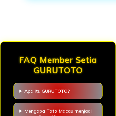
Loading...
FAQ Member Setia
GURUTOTO
Apa itu GURUTOTO?
Mengapa Toto Macau menjadi