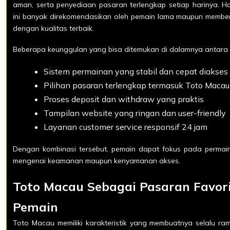
aman, serta penyediaan pasaran terlengkap setiap harinya. Ha
ini banyak direkomendasikan oleh pemain lama maupun member
dengan kualitas terbaik.
Beberapa keunggulan yang bisa ditemukan di dalamnya antara l
Sistem permainan yang stabil dan cepat diakses
Pilihan pasaran terlengkap termasuk Toto Macau
Proses deposit dan withdraw yang praktis
Tampilan website yang ringan dan user-friendly
Layanan customer service responsif 24 jam
Dengan kombinasi tersebut, pemain dapat fokus pada permain
mengenai keamanan maupun kenyamanan akses.
Toto Macau Sebagai Pasaran Favor
Pemain
Toto Macau memiliki karakteristik yang membuatnya selalu ram