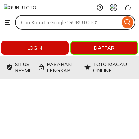
GURUTOTO
Skip
to
Search
Browse
ontent
for
items
or
shops
LOGIN
DAFTAR
SITUS
PASARAN
TOTO MACAU
RESMI
LENGKAP
ONLINE