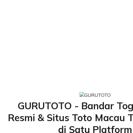
GURUTOTO - Bandar Toge
Resmi & Situs Toto Macau 
di Satu Platform