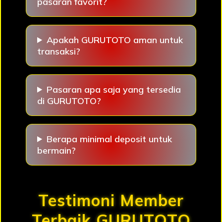
pasaran favorit?
Apakah GURUTOTO aman untuk
transaksi?
Pasaran apa saja yang tersedia
di GURUTOTO?
Berapa minimal deposit untuk
bermain?
Testimoni Member
Terbaik GURUTOTO