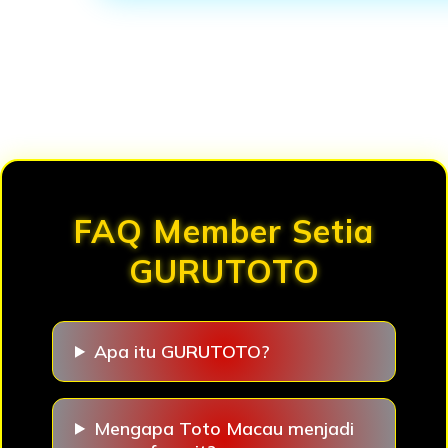
Loading...
FAQ Member Setia
GURUTOTO
Apa itu GURUTOTO?
Mengapa Toto Macau menjadi