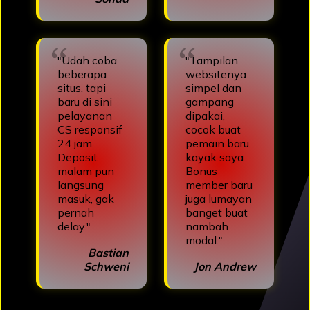
"Udah coba
"Tampilan
beberapa
websitenya
situs, tapi
simpel dan
baru di sini
gampang
pelayanan
dipakai,
CS responsif
cocok buat
24 jam.
pemain baru
Deposit
kayak saya.
malam pun
Bonus
langsung
member baru
masuk, gak
juga lumayan
pernah
banget buat
delay."
nambah
modal."
Bastian
Schweni
Jon Andrew