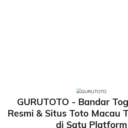
GURUTOTO - Bandar Toge
Resmi & Situs Toto Macau 
di Satu Platform