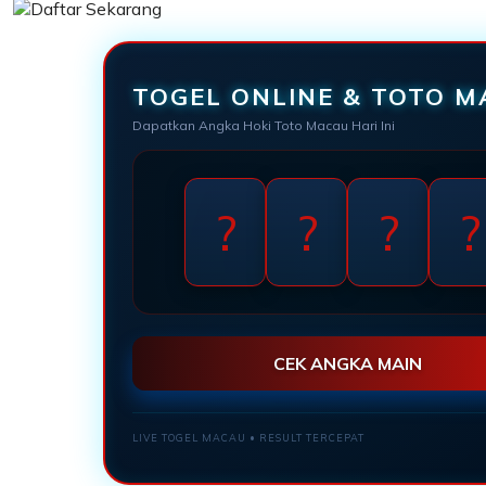
TOGEL ONLINE & TOTO 
Dapatkan Angka Hoki Toto Macau Hari Ini
?
?
?
?
CEK ANGKA MAIN
LIVE TOGEL MACAU • RESULT TERCEPAT