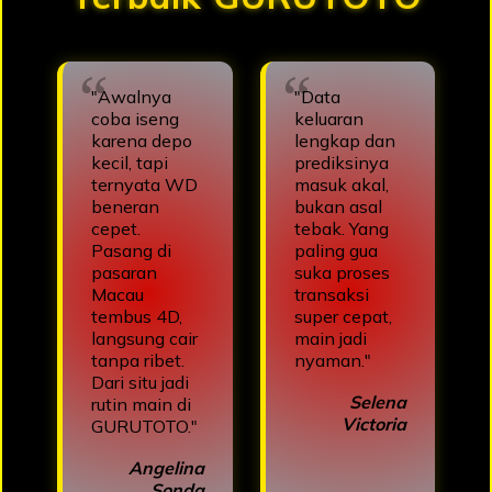
"Awalnya
"Data
coba iseng
keluaran
karena depo
lengkap dan
kecil, tapi
prediksinya
ternyata WD
masuk akal,
beneran
bukan asal
cepet.
tebak. Yang
Pasang di
paling gua
pasaran
suka proses
Macau
transaksi
tembus 4D,
super cepat,
langsung cair
main jadi
tanpa ribet.
nyaman."
Dari situ jadi
Selena
rutin main di
Victoria
GURUTOTO."
Angelina
Sonda