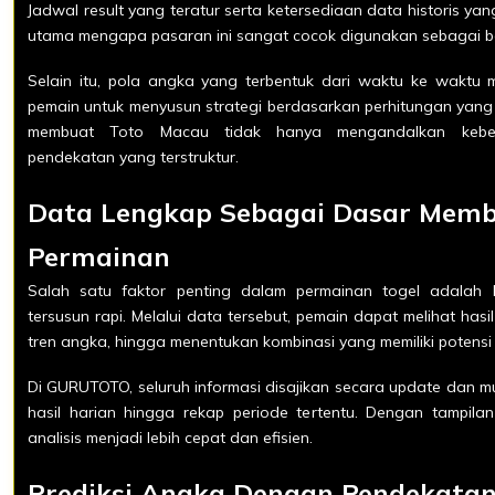
Jadwal result yang teratur serta ketersediaan data historis ya
utama mengapa pasaran ini sangat cocok digunakan sebagai ba
Selain itu, pola angka yang terbentuk dari waktu ke waktu 
pemain untuk menyusun strategi berdasarkan perhitungan yang 
membuat Toto Macau tidak hanya mengandalkan keberu
pendekatan yang terstruktur.
Data Lengkap Sebagai Dasar Memb
Permainan
Salah satu faktor penting dalam permainan togel adalah 
tersusun rapi. Melalui data tersebut, pemain dapat melihat hasi
tren angka, hingga menentukan kombinasi yang memiliki potensi 
Di GURUTOTO, seluruh informasi disajikan secara update dan m
hasil harian hingga rekap periode tertentu. Dengan tampilan
analisis menjadi lebih cepat dan efisien.
Prediksi Angka Dengan Pendekatan 