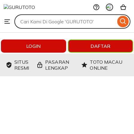
GURUTOTO
Skip
to
Search
Browse
ontent
for
items
or
shops
LOGIN
DAFTAR
SITUS
PASARAN
TOTO MACAU
RESMI
LENGKAP
ONLINE