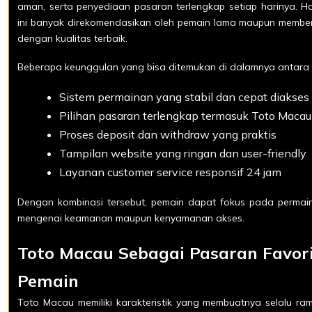
aman, serta penyediaan pasaran terlengkap setiap harinya. Ha
ini banyak direkomendasikan oleh pemain lama maupun member
dengan kualitas terbaik.
Beberapa keunggulan yang bisa ditemukan di dalamnya antara l
Sistem permainan yang stabil dan cepat diakses
Pilihan pasaran terlengkap termasuk Toto Macau
Proses deposit dan withdraw yang praktis
Tampilan website yang ringan dan user-friendly
Layanan customer service responsif 24 jam
Dengan kombinasi tersebut, pemain dapat fokus pada permain
mengenai keamanan maupun kenyamanan akses.
Toto Macau Sebagai Pasaran Favor
Pemain
Toto Macau memiliki karakteristik yang membuatnya selalu ram