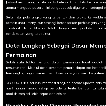
Jadwal result yang teratur serta ketersediaan data historis ya
utama mengapa pasaran ini sangat cocok digunakan sebagai ba
Selain itu, pola angka yang terbentuk dari waktu ke waktu 
pemain untuk menyusun strategi berdasarkan perhitungan yang 
membuat Toto Macau tidak hanya mengandalkan keberu
pendekatan yang terstruktur.
Data Lengkap Sebagai Dasar Memb
Permainan
Salah satu faktor penting dalam permainan togel adalah 
tersusun rapi. Melalui data tersebut, pemain dapat melihat hasi
tren angka, hingga menentukan kombinasi yang memiliki potensi 
Di GURUTOTO, seluruh informasi disajikan secara update dan m
hasil harian hingga rekap periode tertentu. Dengan tampilan
analisis menjadi lebih cepat dan efisien.
Prediksi Angka Dengan Pendekatan 