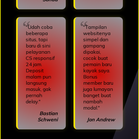
"Udah coba
"Tampilan
beberapa
websitenya
situs, tapi
simpel dan
baru di sini
gampang
pelayanan
dipakai,
CS responsif
cocok buat
24 jam.
pemain baru
Deposit
kayak saya.
malam pun
Bonus
langsung
member baru
masuk, gak
juga lumayan
pernah
banget buat
delay."
nambah
modal."
Bastian
Schweni
Jon Andrew