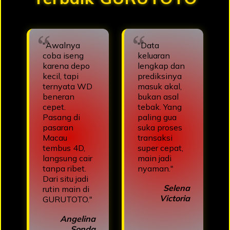
"Awalnya
"Data
coba iseng
keluaran
karena depo
lengkap dan
kecil, tapi
prediksinya
ternyata WD
masuk akal,
beneran
bukan asal
cepet.
tebak. Yang
Pasang di
paling gua
pasaran
suka proses
Macau
transaksi
tembus 4D,
super cepat,
langsung cair
main jadi
tanpa ribet.
nyaman."
Dari situ jadi
Selena
rutin main di
Victoria
GURUTOTO."
Angelina
Sonda