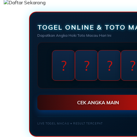
TOGEL ONLINE & TOTO 
Dapatkan Angka Hoki Toto Macau Hari Ini
?
?
?
?
CEK ANGKA MAIN
LIVE TOGEL MACAU • RESULT TERCEPAT