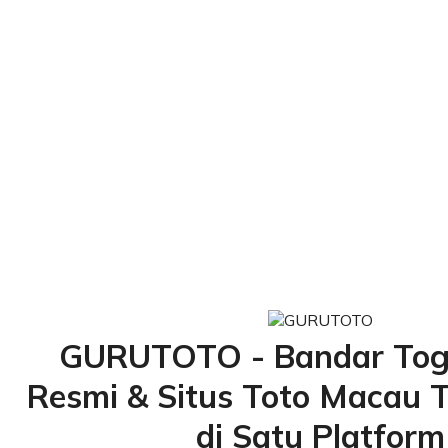
GURUTOTO - Bandar Toge
Resmi & Situs Toto Macau 
di Satu Platform