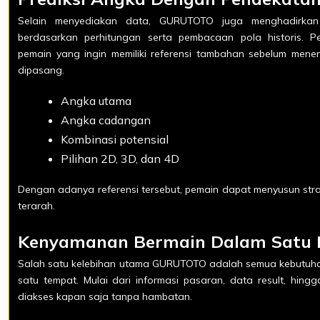
Selain menyediakan data, GURUTOTO juga menghadirkan 
berdasarkan perhitungan serta pembacaan pola historis. 
pemain yang ingin memiliki referensi tambahan sebelum men
dipasang.
Angka utama
Angka cadangan
Kombinasi potensial
Pilihan 2D, 3D, dan 4D
Dengan adanya referensi tersebut, pemain dapat menyusun stra
terarah.
Kenyamanan Bermain Dalam Satu 
Salah satu kelebihan utama GURUTOTO adalah semua kebutuha
satu tempat. Mulai dari informasi pasaran, data result, hin
diakses kapan saja tanpa hambatan.